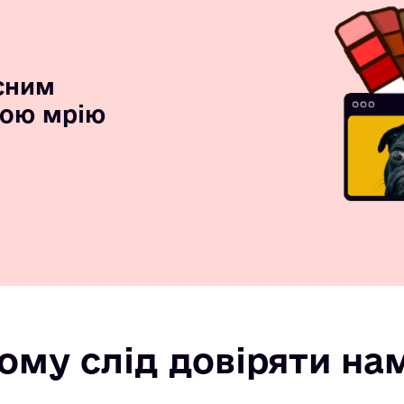
сним
вою мрію
ому слід довіряти на