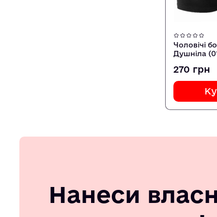
Чоловічі б
Душніла (0
270 грн
Ку
Нанеси влас