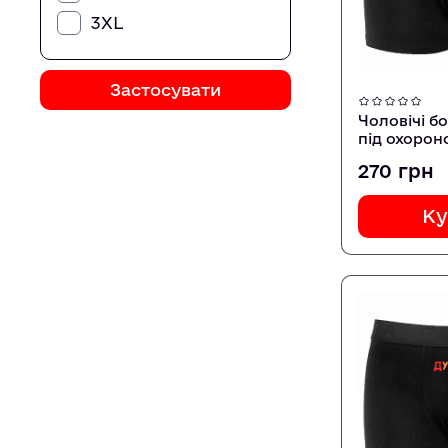
3XL
Застосувати
Чоловічі б
під охорон
270 грн
Ку