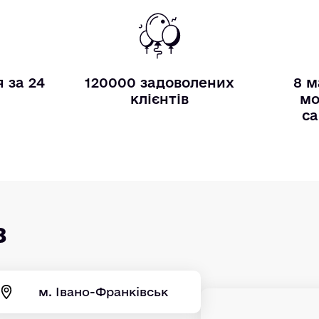
 за 24
120000 задоволених
8 м
и
клієнтів
мо
са
в
м. Івано-Франківськ