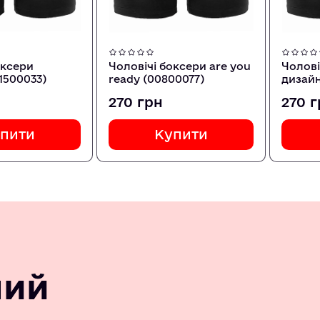
оксери
Чоловічі боксери are you
Чолові
1500033)
ready (00800077)
дизай
270 грн
270 
пити
Купити
ний