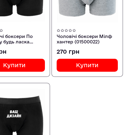
чі боксери По
Чоловічі боксери Мілф
 будь ласка
хантер (01500022)
071)
грн
270 грн
Купити
Купити