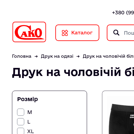
+380 (99
Каталог
Головна
Друк на одязі
Друк на чоловічій біл
Друк на чоловічій б
Розмір
M
L
XL