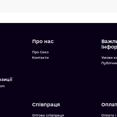
Про нас
Важл
інфо
Про Сако
Контакти
Умови к
Публічн
зиції
com
Співпраця
Оплат
Оптова співпраця
Оплата і