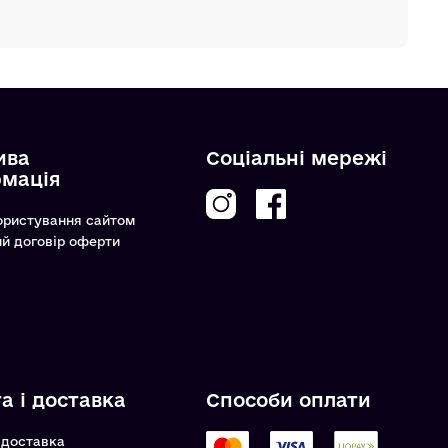
ива
Соціальні мережі
рмація
ористування сайтом
ий договір оферти
а і доставка
Способи оплати
 доставка