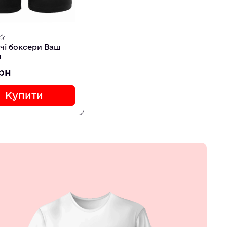
чі боксери Ваш
н
грн
Купити