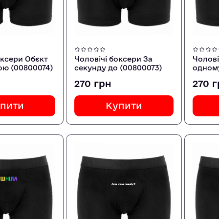
оксери Обєкт
Чоловічі боксери За
Чолові
ою (00800074)
секунду до (00800073)
одному
(00800
270 грн
270 
пити
Купити