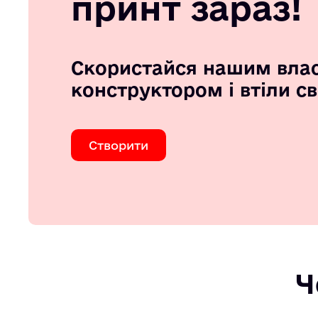
принт зараз!
Скористайся нашим вла
конструктором і втіли с
Створити
Ч