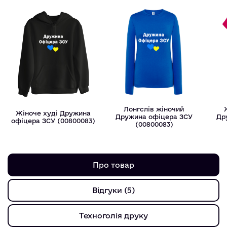
Лонгслів жіночий
Жіноче худі Дружина
Дружина офіцера ЗСУ
Др
офіцера ЗСУ (00800083)
(00800083)
Про товар
Відгуки (5)
Техноголія друку