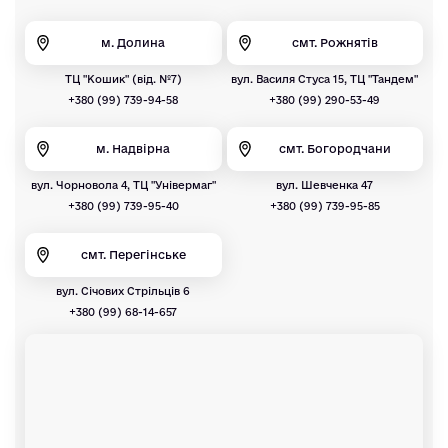
м. Долина
смт. Рожнятів
ТЦ "Кошик" (від. №7)
вул. Василя Стуса 15, ТЦ "Тандем"
+380 (99) 739-94-58
+380 (99) 290-53-49
м. Надвірна
смт. Богородчани
вул. Чорновола 4, ТЦ "Універмаг"
вул. Шевченка 47
+380 (99) 739-95-40
+380 (99) 739-95-85
смт. Перегінське
вул. Січових Стрільців 6
+380 (99) 68-14-657