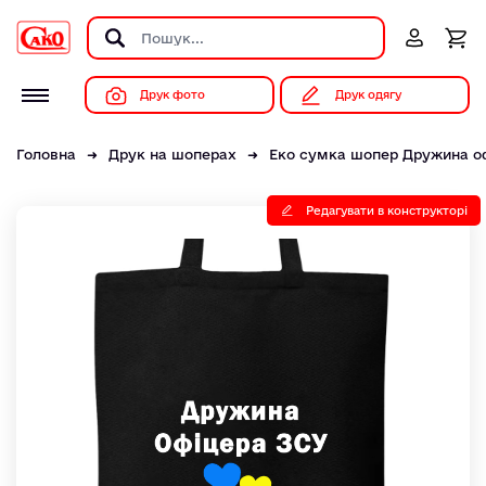
Друк фото
Друк одягу
Головна
Друк на шоперах
Еко сумка шопер Дружина оф
Редагувати в конструкторі