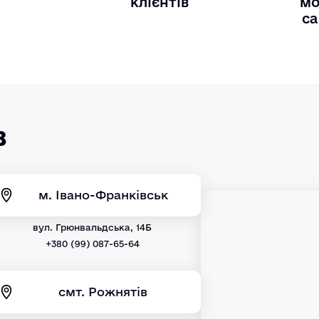
и
клієнтів
мо
са
в
м. Івано-Франківськ
вул. Грюнвальдська, 14Б
+380 (99) 087-65-64
смт. Рожнятів