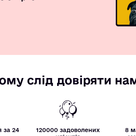
ому слід довіряти на
 за 24
120000 задоволених
8 м