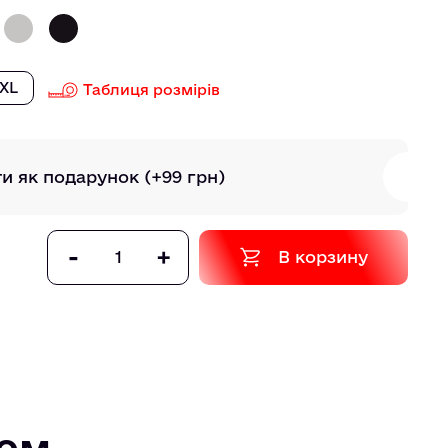
XL
Таблиця розмірів
ти як подарунок
(+99 грн)
-
+
В корзину
том