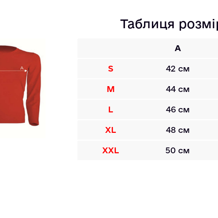
Таблиця розмі
A
S
42 см
M
44 см
L
46 см
XL
48 см
XXL
50 см