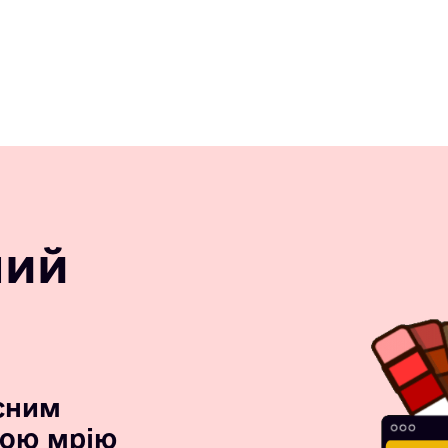
ний
сним
вою мрію