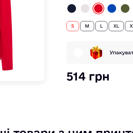
S
M
L
XL
X
Упакува
514 грн
ші товари з цим прин