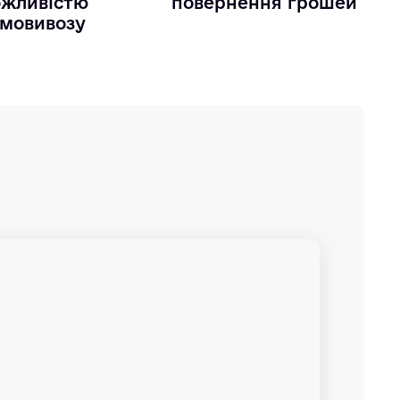
жливістю
повернення грошей
мовивозу