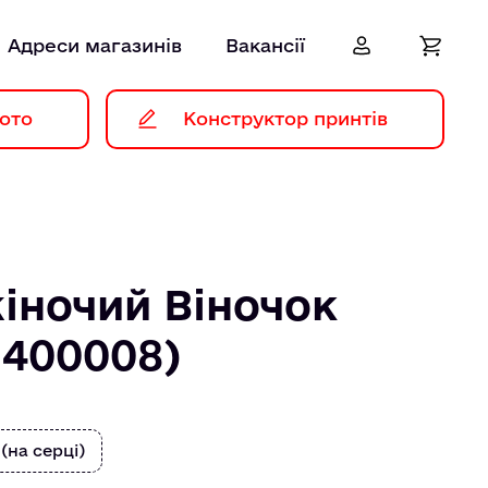
Адреси магазинів
Вакансії
ото
Конструктор принтів
іночий Віночок
1400008)
 (на серці)