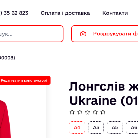
) 35 62 823
Оплата і доставка
Контакти
Роздрукувати ф
00008)
Редагувати в конструкторі
Лонгслів ж
Ukraine (0
А4
А3
А5
А6