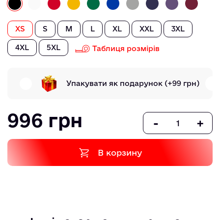
XS
S
M
L
XL
XXL
3XL
4XL
5XL
Таблиця розмірів
Упакувати як подарунок
(+99 грн)
996 грн
-
+
В корзину