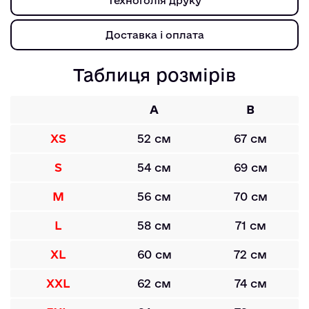
Техноголія друку
Доставка і оплата
Таблиця розмірів
A
B
XS
52 см
67 см
S
54 см
69 см
M
56 см
70 см
L
58 см
71 см
XL
60 см
72 см
XXL
62 см
74 см