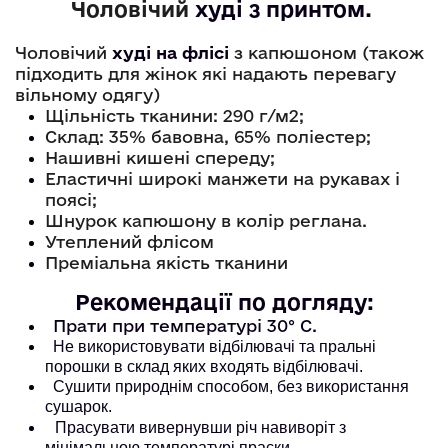
Чоловічий
худі
 з принтом. 
Чоловічий
худі на флісі
з капюшоном (також
підходить для жінок які надають перевагу
вільному одягу)
Щільність тканини: 290 г/м2;
Склад: 35% бавовна, 65% поліестер;
Нашивні кишені спереду;
Еластичні широкі манжети на рукавах і
поясі;
Шнурок капюшону в колір реглана.
Утеплений флісом
Преміальна якість тканини
Рекомендації по догляду:
Прати при температурі 30° С.
Не використовувати відбілювачі та пральні
порошки в склад яких входять відбілювачі.
Сушити природнім способом, без використання
сушарок.
Прасувати вивернувши річ навиворіт з
мінімальною температурі праски.