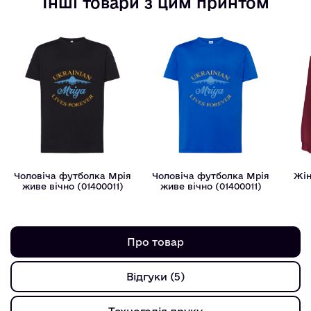
Інші товари з цим принтом
Чоловіча футболка Мрія
Чоловіча футболка Мрія
Жін
живе вічно (01400011)
живе вічно (01400011)
Про товар
Відгуки (5)