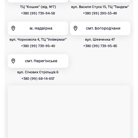
ТЦ "Кошик" (від. №7)
вул. Василя Стуса 15, ТЦ "Тандем"
+380 (99) 739-94-58
+380 (99) 290-53-49
м. Надвірна
смт. Богородчани
вул. Чорновола 4, ТЦ "Універмаг"
вул. Шевченка 47
+380 (99) 739-95-40
+380 (99) 739-95-85
смт. Перегінське
вул. Січових Стрільців 6
+380 (99) 68-14-657