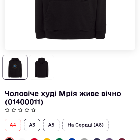
Чоловіче худі Мрія живе вічно
(01400011)
А4
А3
А5
На Сердці (А6)