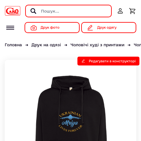
Друк фото
Друк одягу
Головна
Друк на одязі
Чоловічі худі з принтами
Чол
Редагувати в конструкторі