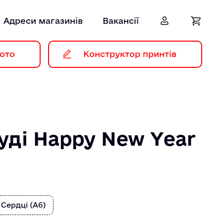
Адреси магазинів
Вакансії
ото
Конструктор принтів
уді Happy New Year
 Сердці (А6)