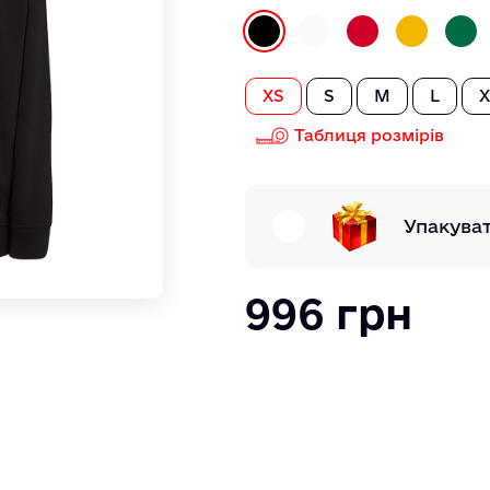
XS
S
M
L
X
Таблиця розмірів
Упакува
996 грн