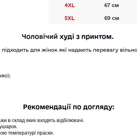
4XL
67 см
5XL
69 см
Чоловічий
худі
 з принтом. 
підходить для жінок які надають перевагу вільн
оясі;
Рекомендації по догляду:
и в склад яких входять відбілювачі.
ушарок.
ою температурі праски.