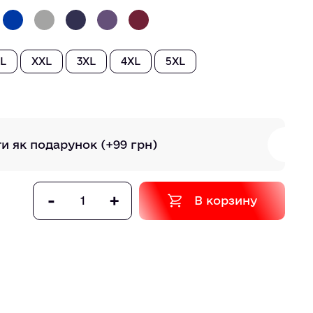
L
XXL
3XL
4XL
5XL
ти як подарунок
(+99 грн)
-
+
В корзину