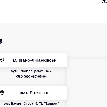
са
в
м. Івано-Франківськ
вул. Грюнвальдська, 14Б
+380 (99) 087-65-64
смт. Рожнятів
вул. Василя Стуса 15, ТЦ "Тандем"