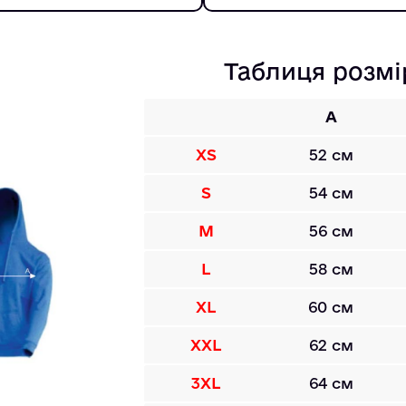
Таблиця розмі
A
XS
52 см
S
54 см
M
56 см
L
58 см
XL
60 см
XXL
62 см
3XL
64 см