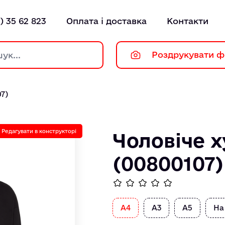
) 35 62 823
Оплата і доставка
Контакти
Роздрукувати ф
7)
Редагувати в конструкторі
Чоловіче х
(00800107)
А4
А3
А5
На