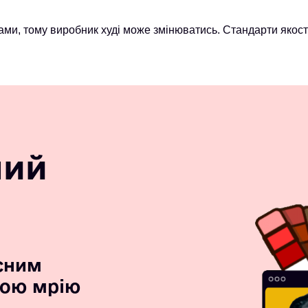
ми, тому виробник худі може змінюватись. Стандарти якост
ний
сним
вою мрію