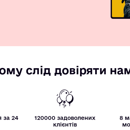
ому слід довіряти на
 за 24
120000 задоволених
8 м
и
клієнтів
мо