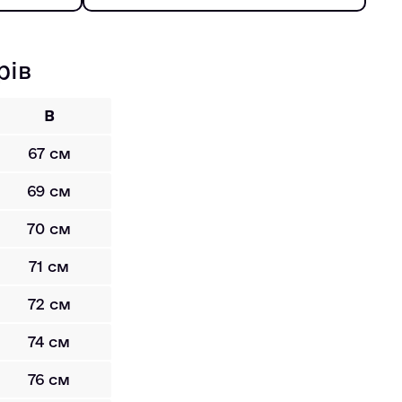
рів
B
67 см
69 см
70 см
71 см
72 см
74 см
76 см