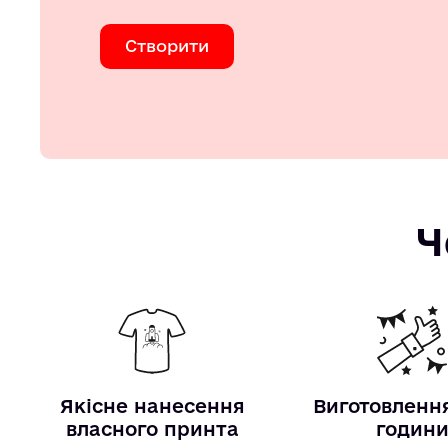
Створити
Ч
Якісне нанесення
Виготовлення
власного принта
годин