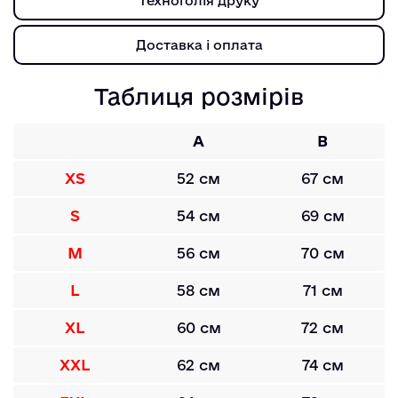
Техноголія друку
Доставка і оплата
Таблиця розмірів
A
B
XS
52 см
67 см
S
54 см
69 см
M
56 см
70 см
L
58 см
71 см
XL
60 см
72 см
XXL
62 см
74 см