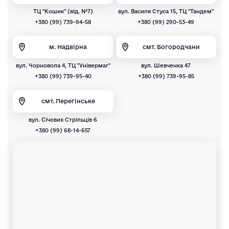
ТЦ "Кошик" (від. №7)
вул. Василя Стуса 15, ТЦ "Тандем"
+380 (99) 739-94-58
+380 (99) 290-53-49
м. Надвірна
смт. Богородчани
вул. Чорновола 4, ТЦ "Універмаг"
вул. Шевченка 47
+380 (99) 739-95-40
+380 (99) 739-95-85
смт. Перегінське
вул. Січових Стрільців 6
+380 (99) 68-14-657