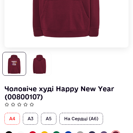
Чоловіче худі Happy New Year
(00800107)
А4
А3
А5
На Сердці (А6)