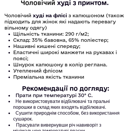
Чоловічий
худі
 з принтом. 
Чоловічий
худі на флісі
з капюшоном (також
підходить для жінок які надають перевагу
вільному одягу)
Щільність тканини: 290 г/м2;
Склад: 35% бавовна, 65% поліестер;
Нашивні кишені спереду;
Еластичні широкі манжети на рукавах і
поясі;
Шнурок капюшону в колір реглана.
Утеплений флісом
Преміальна якість тканини
Рекомендації по догляду:
Прати при температурі 30° С.
Не використовувати відбілювачі та пральні
порошки в склад яких входять відбілювачі.
Сушити природнім способом, без використання
сушарок.
Прасувати вивернувши річ навиворіт з
мінімальною температурі праски.