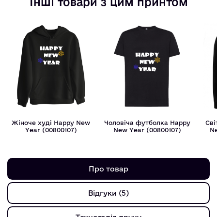
Інші товари з цим принтом
Жіноче худі Happy New
Чоловіча футболка Happy
Сві
Year (00800107)
New Year (00800107)
N
Про товар
Відгуки (5)