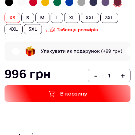
XS
S
M
L
XL
XXL
3XL
4XL
5XL
Таблиця розмірів
Упакувати як подарунок
(+99 грн)
996 грн
-
+
В корзину