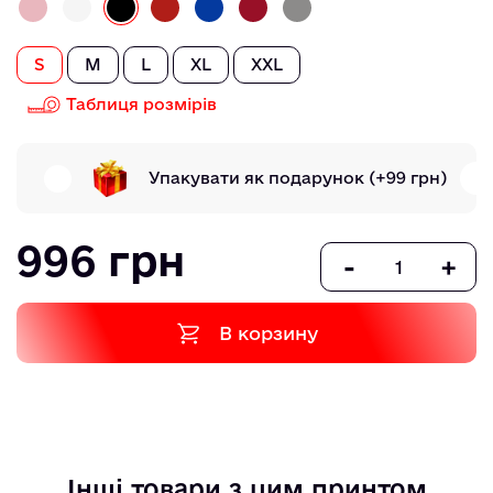
S
M
L
XL
XXL
Таблиця розмірів
Упакувати як подарунок
(+99 грн)
996 грн
-
+
В корзину
Інші товари з цим принтом