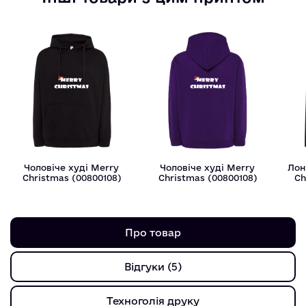
Чоловіче худі Merry
Чоловіче худі Merry
Лон
Christmas (00800108)
Christmas (00800108)
Ch
Про товар
Відгуки (5)
Техноголія друку