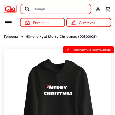
Друк фото
Друк одягу
Головна
Жіноче худі Merry Christmas (00800108)
Редагувати в конструкторі