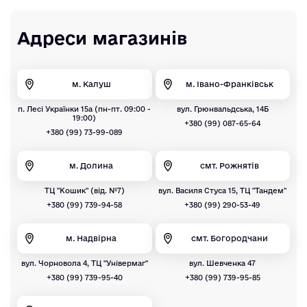
Адреси магазинів
м. Калуш
м. Івано-Франківськ
п. Лесі Українки 15а (пн-пт. 09:00 -
вул. Грюнвальдська, 14Б
19:00)
+380 (99) 087-65-64
+380 (99) 73-99-089
м. Долина
смт. Рожнятів
ТЦ "Кошик" (від. №7)
вул. Василя Стуса 15, ТЦ "Тандем"
+380 (99) 739-94-58
+380 (99) 290-53-49
м. Надвірна
смт. Богородчани
вул. Чорновола 4, ТЦ "Універмаг"
вул. Шевченка 47
+380 (99) 739-95-40
+380 (99) 739-95-85