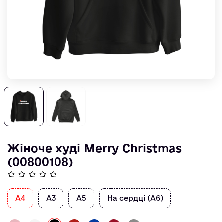
Жіноче худі Merry Christmas
(00800108)
А4
А3
А5
На сердці (А6)