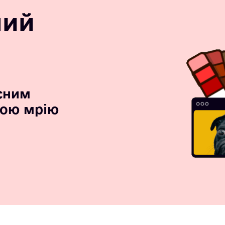
ний
сним
вою мрію