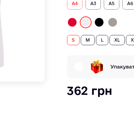
А4
А3
А5
А6
S
M
L
XL
X
Упакува
362 грн