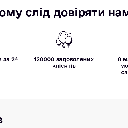
ому слід довіряти на
 за 24
120000 задоволених
8 м
и
клієнтів
мо
са
в