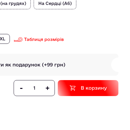
 (на грудях)
На Сердці (А6)
XL
Таблиця розмірів
ти як подарунок
(+99 грн)
-
+
В корзину