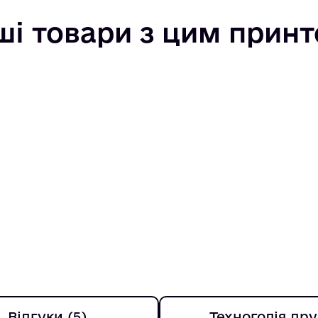
ші товари з цим прин
Відгуки (5)
Техноголія дру