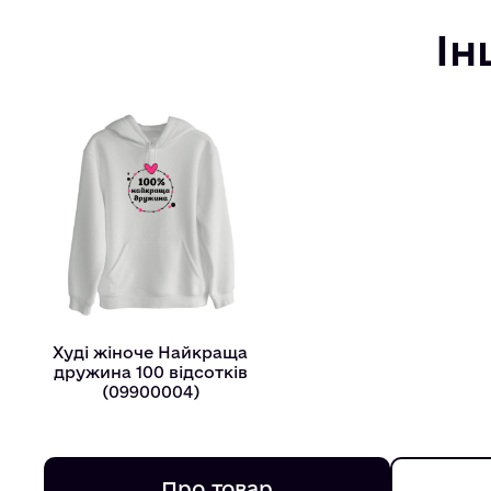
Ін
Худі жіноче Найкраща
дружина 100 відсотків
(09900004)
Про товар