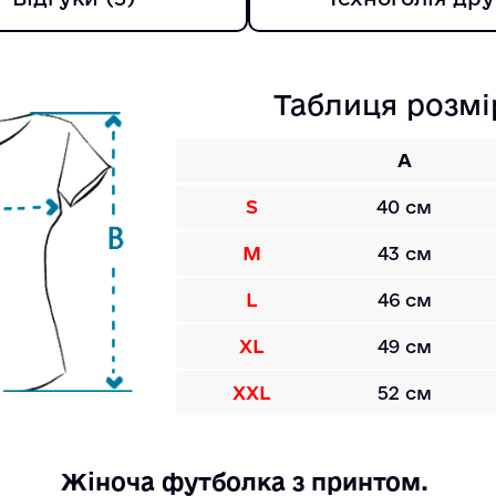
Таблиця розмі
A
S
40 см
M
43 см
L
46 см
XL
49 см
XXL
52 см
Жіноча футболка з принтом. 