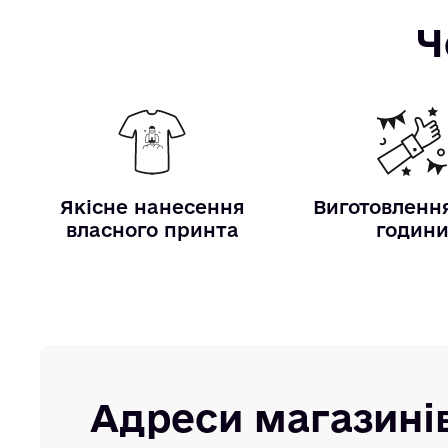
Ч
Якісне нанесення
Виготовлення
власного принта
годин
Адреси магазині