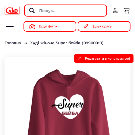
Друк фото
Друк одягу
Головна
Худі жіноче Super бейба (09900010)
Редагувати в конструкторі