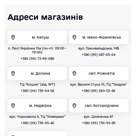
Адреси магазинів
м. Калуш
м. Івано-Франківськ
п. Лесі Українки 15а (пн-пт. 09:00 -
вул. Грюнвальдська, 14Б
19:00)
+380 (99) 087-65-64
+380 (99) 73-99-089
м. Долина
смт. Рожнятів
ТЦ "Кошик" (від. №7)
вул. Василя Стуса 15, ТЦ "Тандем"
+380 (99) 739-94-58
+380 (99) 290-53-49
м. Надвірна
смт. Богородчани
вул. Чорновола 4, ТЦ "Універмаг"
вул. Шевченка 47
+380 (99) 739-95-40
+380 (99) 739-95-85