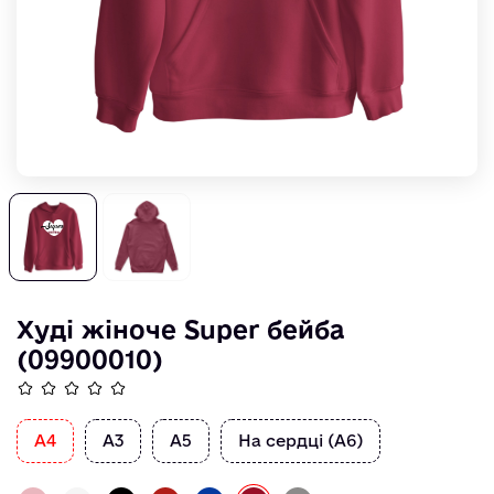
Худі жіноче Super бейба
(09900010)
А4
А3
А5
На сердці (А6)