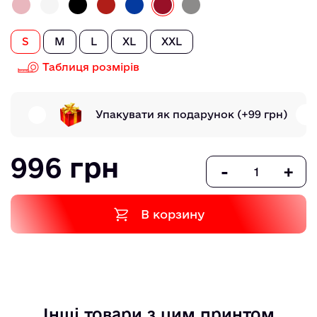
S
M
L
XL
XXL
Таблиця розмірів
Упакувати як подарунок
(+99 грн)
996 грн
-
+
В корзину
Інші товари з цим принтом