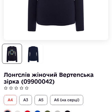
Лонгслів жіночий Вертепська
зірка (09900042)
А4
А3
А5
А6 (на серці)