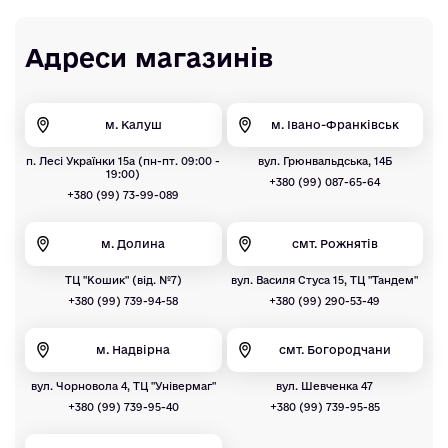
Адреси магазинів
м. Калуш
м. Івано-Франківськ
п. Лесі Українки 15а (пн-пт. 09:00 -
вул. Грюнвальдська, 14Б
19:00)
+380 (99) 087-65-64
+380 (99) 73-99-089
м. Долина
смт. Рожнятів
ТЦ "Кошик" (від. №7)
вул. Василя Стуса 15, ТЦ "Тандем"
+380 (99) 739-94-58
+380 (99) 290-53-49
м. Надвірна
смт. Богородчани
вул. Чорновола 4, ТЦ "Універмаг"
вул. Шевченка 47
+380 (99) 739-95-40
+380 (99) 739-95-85