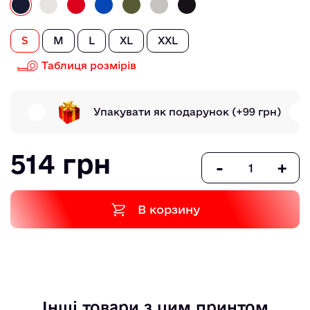
S
M
L
XL
XXL
Таблиця розмірів
Упакувати як подарунок
(+99 грн)
514 грн
-
+
В корзину
Інші товари з цим принтом