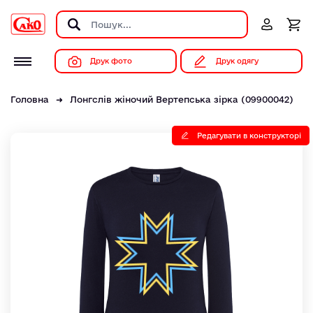
Друк фото
Друк одягу
Головна
Лонгслів жіночий Вертепська зірка (09900042)
Редагувати в конструкторі