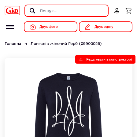
Друк фото
Друк одягу
Головна
Лонгслів жіночий Герб (09900026)
Редагувати в конструкторі