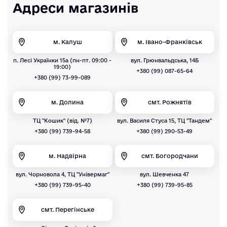
Адреси магазинів
м. Калуш
м. Івано-Франківськ
п. Лесі Українки 15а (пн-пт. 09:00 -
вул. Грюнвальдська, 14Б
19:00)
+380 (99) 087-65-64
+380 (99) 73-99-089
м. Долина
смт. Рожнятів
ТЦ "Кошик" (від. №7)
вул. Василя Стуса 15, ТЦ "Тандем"
+380 (99) 739-94-58
+380 (99) 290-53-49
м. Надвірна
смт. Богородчани
вул. Чорновола 4, ТЦ "Універмаг"
вул. Шевченка 47
+380 (99) 739-95-40
+380 (99) 739-95-85
смт. Перегінське