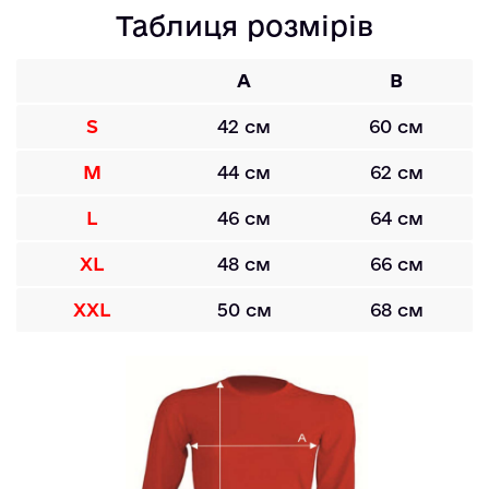
Таблиця розмірів
A
B
S
42 см
60 см
M
44 см
62 см
L
46 см
64 см
XL
48 см
66 см
XXL
50 см
68 см