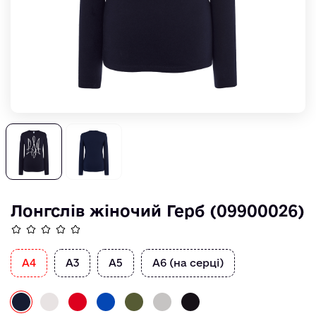
Лонгслів жіночий Герб (09900026)
А4
А3
А5
А6 (на серці)