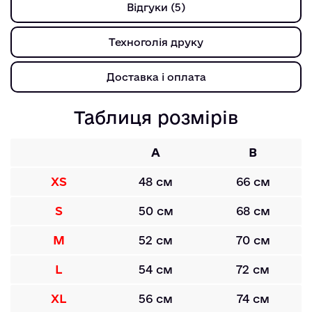
Відгуки (5)
Техноголія друку
Доставка і оплата
Таблиця розмірів
A
B
XS
48 см
66 см
S
50 см
68 см
M
52 см
70 см
L
54 см
72 см
XL
56 см
74 см