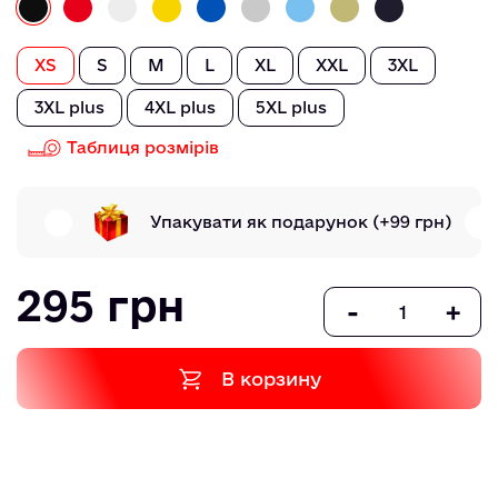
XS
S
M
L
XL
XXL
3XL
3XL plus
4XL plus
5XL plus
Таблиця розмірів
Упакувати як подарунок
(+99 грн)
295 грн
-
+
В корзину