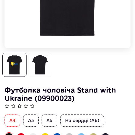
Футболка чоловіча Stand with
Ukraine (09900023)
А4
А3
А5
На сердці (А6)