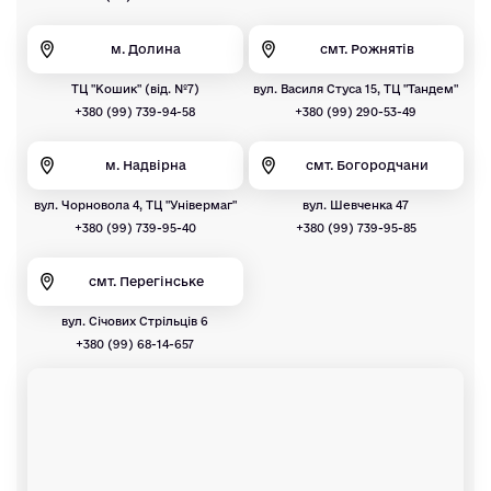
м. Долина
смт. Рожнятів
ТЦ "Кошик" (від. №7)
вул. Василя Стуса 15, ТЦ "Тандем"
+380 (99) 739-94-58
+380 (99) 290-53-49
м. Надвірна
смт. Богородчани
вул. Чорновола 4, ТЦ "Універмаг"
вул. Шевченка 47
+380 (99) 739-95-40
+380 (99) 739-95-85
смт. Перегінське
вул. Січових Стрільців 6
+380 (99) 68-14-657