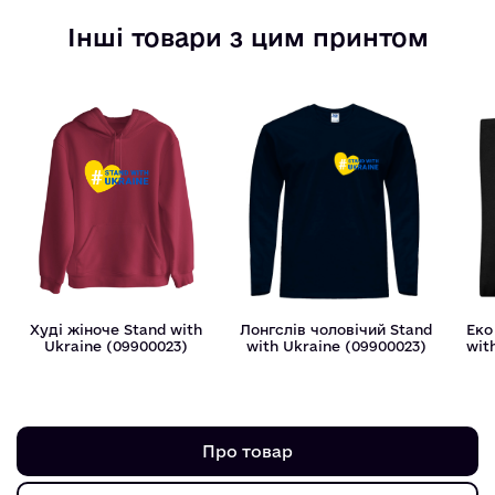
Інші товари з цим принтом
Худі жіноче Stand with
Лонгслів чоловічий Stand
Еко
Ukraine (09900023)
with Ukraine (09900023)
wit
Про товар