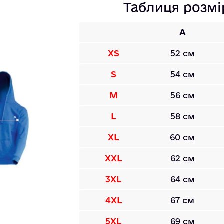
Таблиця розмі
A
XS
52 см
S
54 см
M
56 см
L
58 см
XL
60 см
XXL
62 см
3XL
64 см
4XL
67 см
5XL
69 см