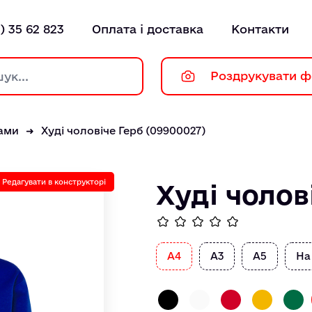
) 35 62 823
Оплата і доставка
Контакти
Роздрукувати ф
тами
Худі чоловіче Герб (09900027)
Редагувати в конструкторі
Худі чолов
А4
А3
А5
На