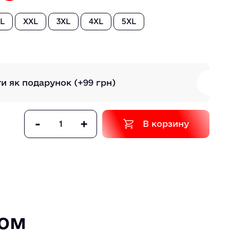
L
XXL
3XL
4XL
5XL
ти як подарунок
(+99 грн)
-
+
В корзину
том