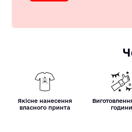
Ч
Якісне нанесення
Виготовлення
власного принта
годин