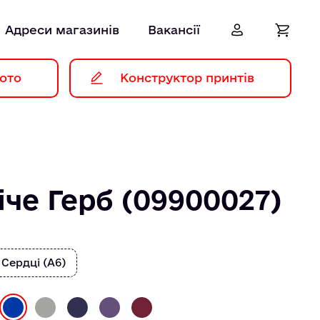
Адреси магазинів
Вакансії
ото
Конструктор принтів
іче Герб (09900027)
 Сердці (А6)