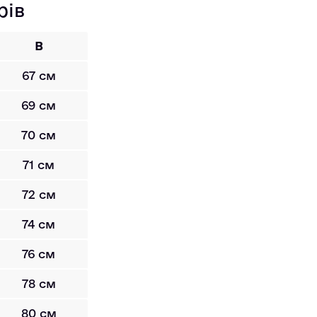
рів
B
67 см
69 см
70 см
71 см
72 см
74 см
76 см
78 см
80 см