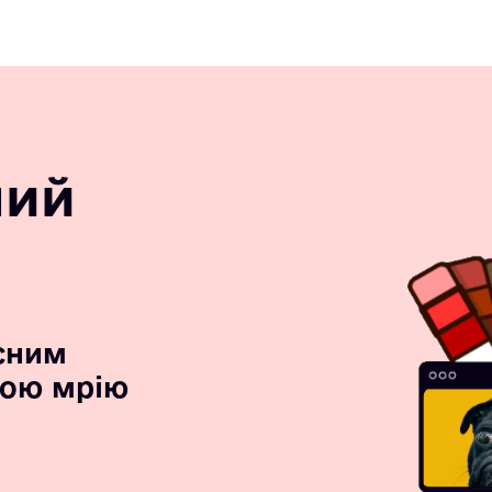
ний
сним
вою мрію