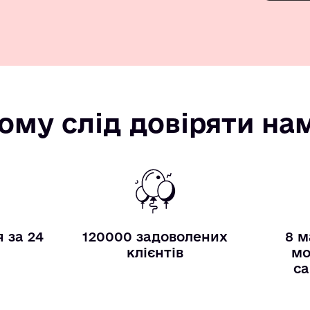
ому слід довіряти на
 за 24
120000 задоволених
8 м
и
клієнтів
мо
са