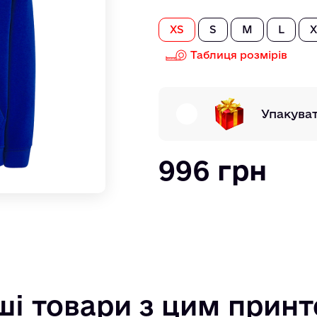
XS
S
M
L
X
Таблиця розмірів
Упакува
996 грн
ші товари з цим прин