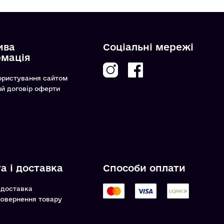
ива
Соціальні мережі
рмація
ористування сайтом
ий договір оферти
а і доставка
Способи оплати
 доставка
повернення товару