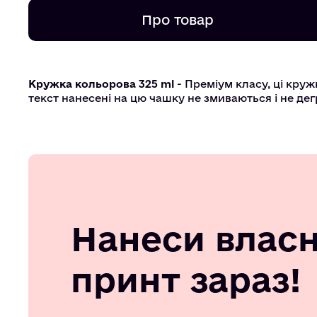
Про товар
Кружка кольорова 325 ml
- Преміум класу, ці круж
текст нанесені на цю чашку не змиваються і не де
Нанеси влас
принт зараз!