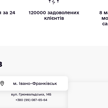
 за 24
120000 задоволених
8 м
и
клієнтів
мо
са
в
м. Івано-Франківськ
вул. Грюнвальдська, 14Б
+380 (99) 087-65-64