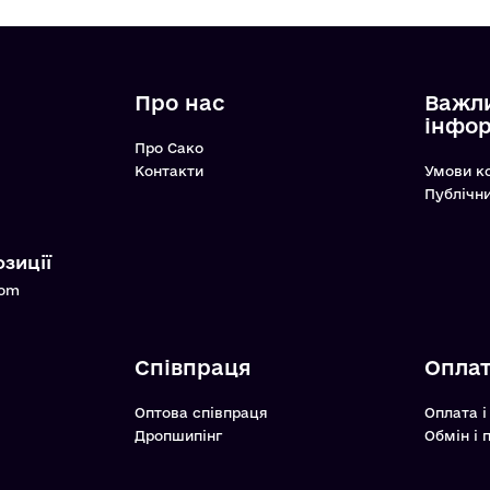
Про нас
Важл
інфо
Про Сако
Контакти
Умови к
Публічн
зиції
com
Співпраця
Оплат
Оптова співпраця
Оплата і
Дропшипінг
Обмін і 