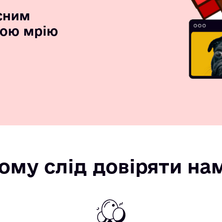
сним
вою мрію
ому слід довіряти на