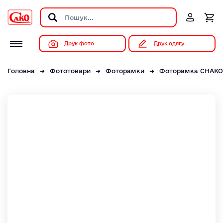
Друк фото
Друк одягу
Головна
Фототовари
Фоторамки
Фоторамка CHAKO B