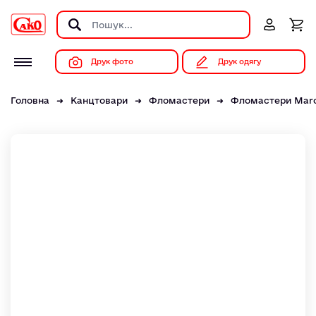
Друк фото
Друк одягу
Головна
Канцтовари
Фломастери
Фломастери Marco