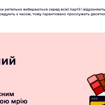
ки ретельно вибираються серед всієї партії і відрізняют
градують з часом, тому гарантовано прослужать десятки
ний
сним
вою мрію