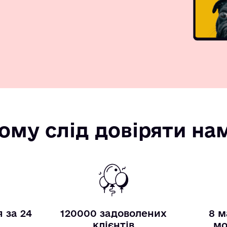
ому слід довіряти на
 за 24
120000 задоволених
8 м
и
клієнтів
мо