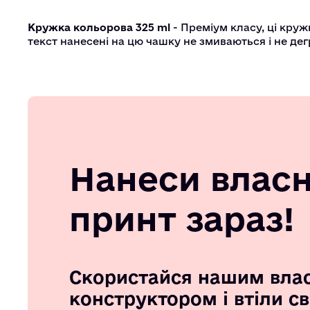
Кружка кольорова 325 ml
- Преміум класу, ці круж
текст нанесені на цю чашку не змиваються і не де
Нанеси влас
принт зараз!
Скористайся нашим вла
конструктором і втіли с