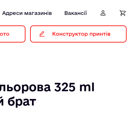
Адреси магазинів
Вакансії
ото
Конструктор принтів
льорова 325 ml
 брат