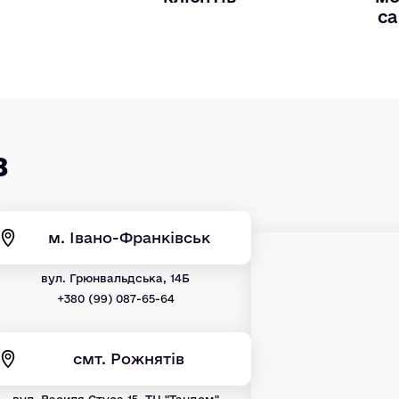
са
в
м. Івано-Франківськ
вул. Грюнвальдська, 14Б
+380 (99) 087-65-64
смт. Рожнятів
вул. Василя Стуса 15, ТЦ "Тандем"