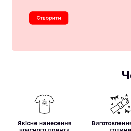
Створити
Ч
Якісне нанесення
Виготовлення
власного принта
годин