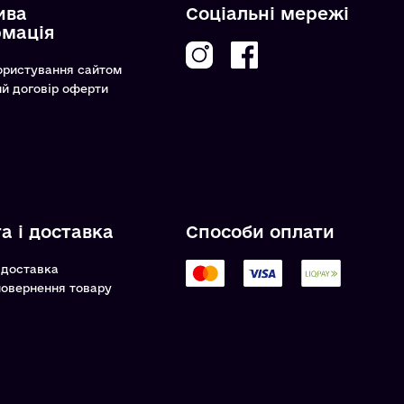
ива
Соціальні мережі
рмація
ористування сайтом
ий договір оферти
а і доставка
Способи оплати
 доставка
повернення товару