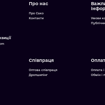
Про нас
Важл
інфо
Про Сако
Контакти
Умови к
Публічн
зиції
com
Співпраця
Оплат
Оптова співпраця
Оплата і
Дропшипінг
Обмін і 