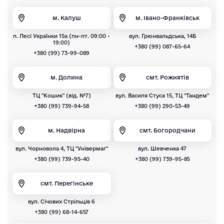
м. Калуш
м. Івано-Франківськ
п. Лесі Українки 15а (пн-пт. 09:00 -
вул. Грюнвальдська, 14Б
19:00)
+380 (99) 087-65-64
+380 (99) 73-99-089
м. Долина
смт. Рожнятів
ТЦ "Кошик" (від. №7)
вул. Василя Стуса 15, ТЦ "Тандем"
+380 (99) 739-94-58
+380 (99) 290-53-49
м. Надвірна
смт. Богородчани
вул. Чорновола 4, ТЦ "Універмаг"
вул. Шевченка 47
+380 (99) 739-95-40
+380 (99) 739-95-85
смт. Перегінське
вул. Січових Стрільців 6
+380 (99) 68-14-657