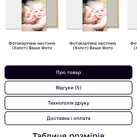
Фотокартина настінна
Фотокартина настінна
Фо
(Холст) Ваше Фото
(Холст) Ваше Фото
(
Про товар
Відгуки (5)
Техноголія друку
Доставка і оплата
Таблиця розмірів