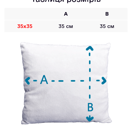
A
B
35х35
35 см
35 см