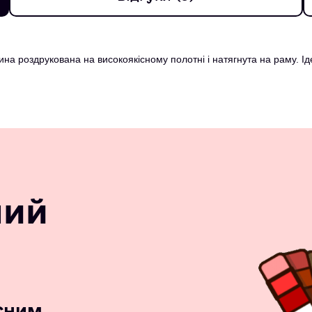
ина роздрукована на високоякісному полотні і натягнута на раму. І
ний
сним