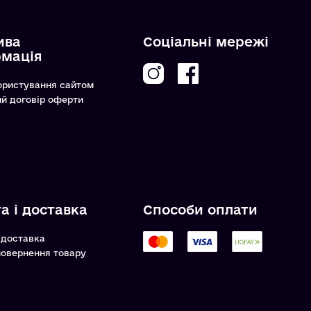
ива
Соціальні мережі
рмація
ористування сайтом
ий договір оферти
а і доставка
Способи оплати
 доставка
повернення товару