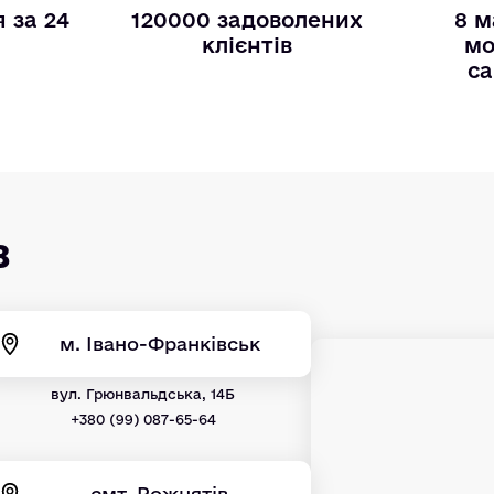
 за 24
120000 задоволених
8 м
и
клієнтів
мо
са
в
м. Івано-Франківськ
вул. Грюнвальдська, 14Б
+380 (99) 087-65-64
смт. Рожнятів