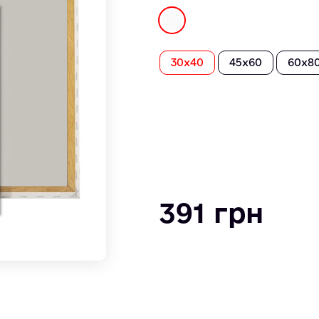
30х40
45x60
60x8
391 грн