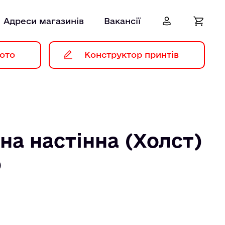
Адреси магазинів
Вакансії
ото
Конструктор принтів
а настінна (Холст)
о