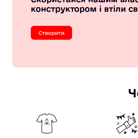
конструктором і втіли с
Створити
Ч