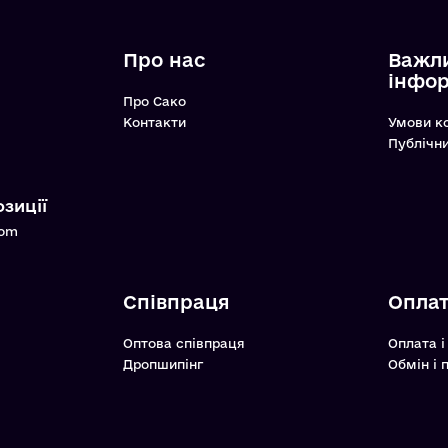
Про нас
Важл
інфо
Про Сако
Контакти
Умови к
Публічн
зиції
com
Співпраця
Оплат
Оптова співпраця
Оплата і
Дропшипінг
Обмін і 