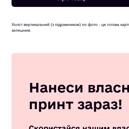
Холст вертикальний (з підрамником) по фото - це готова карт
затишним.
Нанеси влас
принт зараз!
Скористайся нашим вла