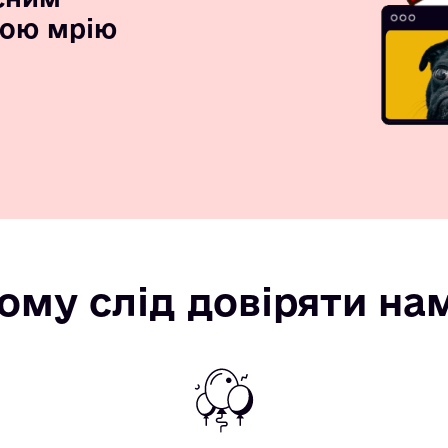
вою мрію
ому слід довіряти на