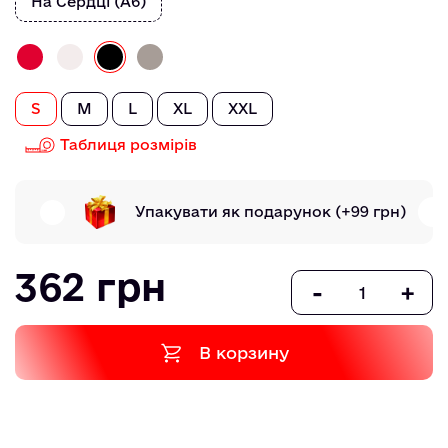
На Сердці (А6)
S
M
L
XL
XXL
Таблиця розмірів
Упакувати як подарунок
(+99 грн)
362 грн
-
+
В корзину