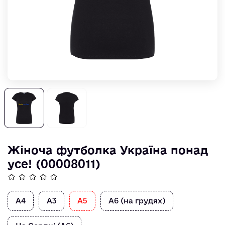
Жіноча футболка Україна понад
усе! (00008011)
А4
А3
А5
А6 (на грудях)