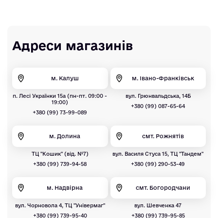
Адреси магазинів
м. Калуш
м. Івано-Франківськ
п. Лесі Українки 15а (пн-пт. 09:00 -
вул. Грюнвальдська, 14Б
19:00)
+380 (99) 087-65-64
+380 (99) 73-99-089
м. Долина
смт. Рожнятів
ТЦ "Кошик" (від. №7)
вул. Василя Стуса 15, ТЦ "Тандем"
+380 (99) 739-94-58
+380 (99) 290-53-49
м. Надвірна
смт. Богородчани
вул. Чорновола 4, ТЦ "Універмаг"
вул. Шевченка 47
+380 (99) 739-95-40
+380 (99) 739-95-85