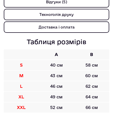
Відгуки (5)
Техноголія друку
Доставка і оплата
Таблиця розмірів
A
B
S
40 см
58 см
M
43 см
60 см
L
46 см
62 см
XL
49 см
64 см
XXL
52 см
66 см