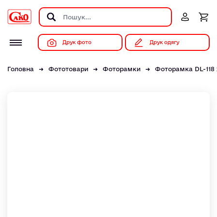
Друк фото
Друк одягу
Головна
Фототовари
Фоторамки
Фоторамка DL-118 