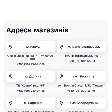
Адреси магазинів
м. Калуш
м. Івано-Франківськ
п. Лесі Українки 15а (пн-пт. 09:00 -
вул. Грюнвальдська, 14Б
19:00)
+380 (99) 087-65-64
+380 (99) 73-99-089
м. Долина
смт. Рожнятів
ТЦ "Кошик" (від. №7)
вул. Василя Стуса 15, ТЦ "Тандем"
+380 (99) 739-94-58
+380 (99) 290-53-49
м. Надвірна
смт. Богородчани