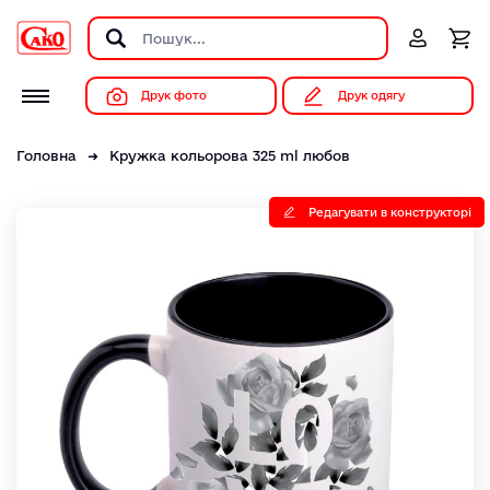
Друк фото
Друк одягу
Головна
Кружка кольорова 325 ml любов
Редагувати в конструкторі