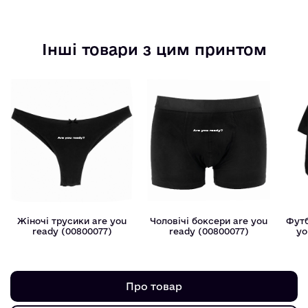
Інші товари з цим принтом
Жіночі трусики are you
Чоловічі боксери are you
Футб
ready (00800077)
ready (00800077)
yo
Про товар