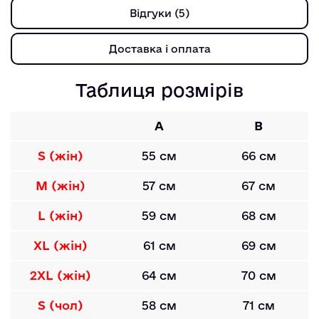
Відгуки (5)
Доставка і оплата
Таблиця розмірів
A
B
S (жін)
55 см
66 см
M (жін)
57 см
67 см
L (жін)
59 см
68 см
XL (жін)
61 см
69 см
2XL (жін)
64 см
70 см
S (чол)
58 см
71 см