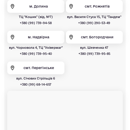
м. Долина
смт. Рожнятів
ТЦ "Кошик" (від. №7)
вул. Василя Стуса 15, ТЦ "Тандем"
+380 (99) 739-94-58
+380 (99) 290-53-49
м. Надвірна
смт. Богородчани
вул. Чорновола 4, ТЦ "Універмаг"
вул. Шевченка 47
+380 (99) 739-95-40
+380 (99) 739-95-85
смт. Перегінське
вул. Січових Стрільців 6
+380 (99) 68-14-657