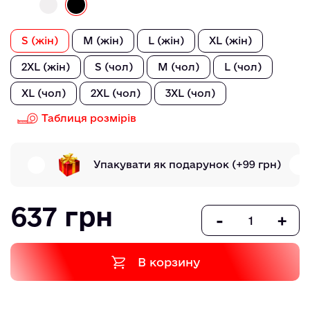
S (жін)
M (жін)
L (жін)
XL (жін)
2XL (жін)
S (чол)
M (чол)
L (чол)
XL (чол)
2XL (чол)
3XL (чол)
Таблиця розмірів
Упакувати як подарунок
(+99 грн)
637 грн
-
+
В корзину