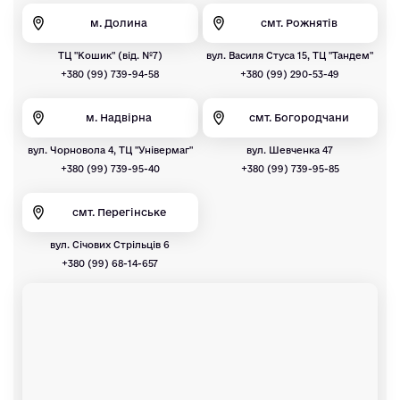
м. Долина
смт. Рожнятів
ТЦ "Кошик" (від. №7)
вул. Василя Стуса 15, ТЦ "Тандем"
+380 (99) 739-94-58
+380 (99) 290-53-49
м. Надвірна
смт. Богородчани
вул. Чорновола 4, ТЦ "Універмаг"
вул. Шевченка 47
+380 (99) 739-95-40
+380 (99) 739-95-85
смт. Перегінське
вул. Січових Стрільців 6
+380 (99) 68-14-657