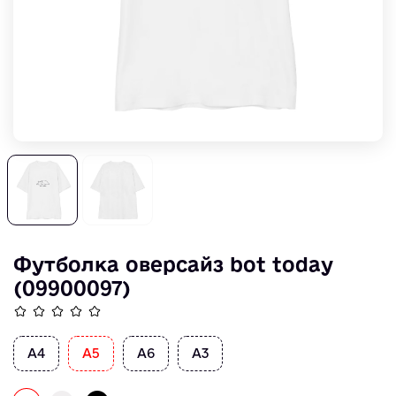
Футболка оверсайз bot today
(09900097)
A4
А5
А6
А3