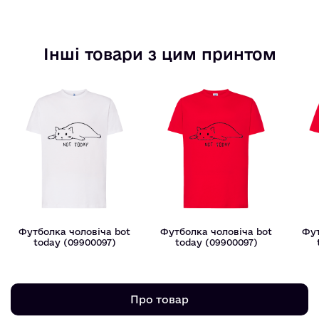
Інші товари з цим принтом
Футболка чоловіча bot
Футболка чоловіча bot
Фут
today (09900097)
today (09900097)
Про товар