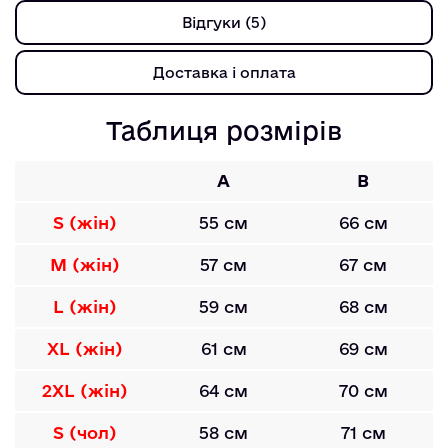
Відгуки (5)
Доставка і оплата
Таблиця розмірів
A
B
S (жін)
55 см
66 см
M (жін)
57 см
67 см
L (жін)
59 см
68 см
XL (жін)
61 см
69 см
2XL (жін)
64 см
70 см
S (чол)
58 см
71 см