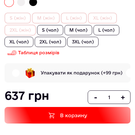
S (жін)
M (жін)
L (жін)
XL (жін)
2XL (жін)
S (чол)
M (чол)
L (чол)
XL (чол)
2XL (чол)
3XL (чол)
Таблиця розмірів
Упакувати як подарунок
(+99 грн)
637 грн
-
+
В корзину