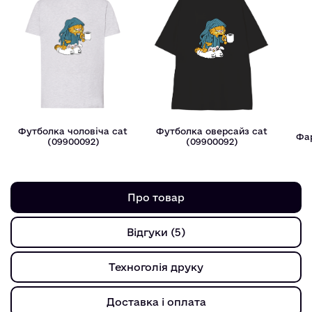
Футболка чоловіча cat
Футболка оверсайз cat
Фар
(09900092)
(09900092)
Про товар
Відгуки (5)
Техноголія друку
Доставка і оплата