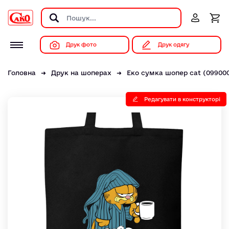
Друк фото
Друк одягу
Головна
Друк на шоперах
Еко сумка шопер cat (09900
Редагувати в конструкторі