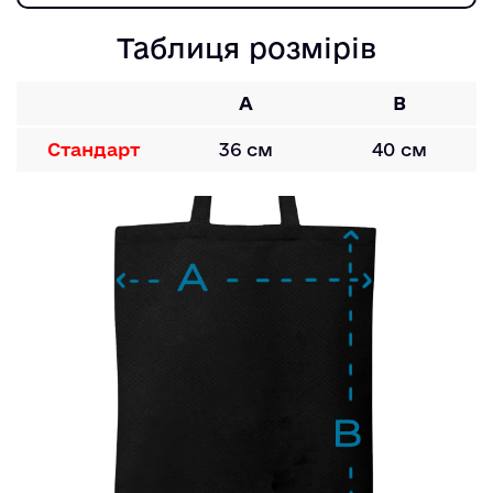
Таблиця розмірів
A
B
Стандарт
36 см
40 см