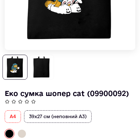
Еко сумка шопер cat (09900092)
A4
39х27 см (неповний А3)