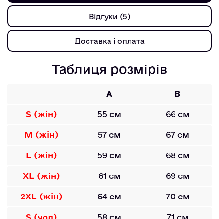
Відгуки (5)
Доставка і оплата
Таблиця розмірів
A
B
S (жін)
55 см
66 см
M (жін)
57 см
67 см
L (жін)
59 см
68 см
XL (жін)
61 см
69 см
2XL (жін)
64 см
70 см
S (чол)
58 см
71 см