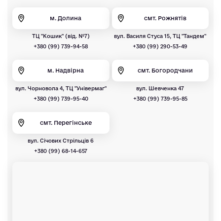
м. Долина
смт. Рожнятів
ТЦ "Кошик" (від. №7)
вул. Василя Стуса 15, ТЦ "Тандем"
+380 (99) 739-94-58
+380 (99) 290-53-49
м. Надвірна
смт. Богородчани
вул. Чорновола 4, ТЦ "Універмаг"
вул. Шевченка 47
+380 (99) 739-95-40
+380 (99) 739-95-85
смт. Перегінське
вул. Січових Стрільців 6
+380 (99) 68-14-657