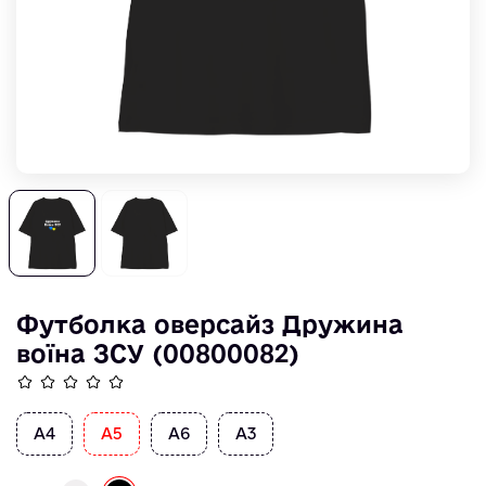
Футболка оверсайз Дружина
воїна ЗСУ (00800082)
A4
А5
А6
А3