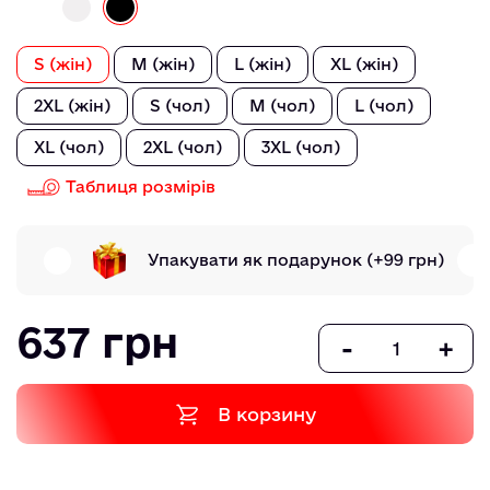
S (жін)
M (жін)
L (жін)
XL (жін)
2XL (жін)
S (чол)
M (чол)
L (чол)
XL (чол)
2XL (чол)
3XL (чол)
Таблиця розмірів
Упакувати як подарунок
(+99 грн)
637 грн
-
+
В корзину