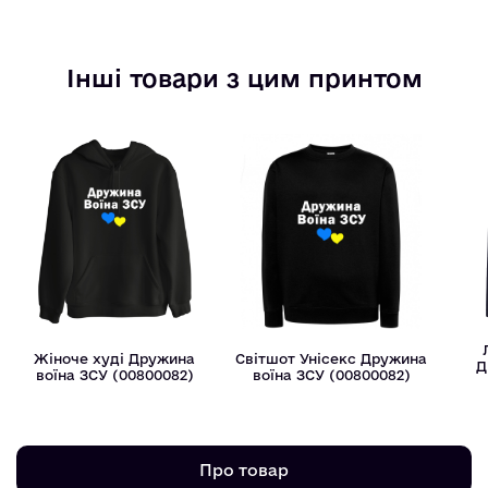
Інші товари з цим принтом
Жіноче худі Дружина
Світшот Унісекс Дружина
Д
воїна ЗСУ (00800082)
воїна ЗСУ (00800082)
Про товар