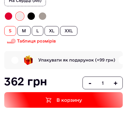
На Сердці (А6)
S
M
L
XL
XXL
Таблиця розмірів
Упакувати як подарунок
(+99 грн)
362 грн
-
+
В корзину