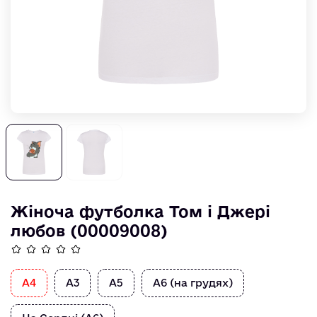
Жіноча футболка Том і Джері
любов (00009008)
А4
А3
А5
А6 (на грудях)