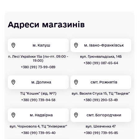
Адреси магазинів
м. Калуш
м. Івано-Франківськ
п. Лесі Українки 15а (пн-пт. 09:00 -
вул. Грюнвальдська, 14Б
19:00)
+380 (99) 087-65-64
+380 (99) 73-99-089
м. Долина
смт. Рожнятів
ТЦ "Кошик" (від. №7)
вул. Василя Стуса 15, ТЦ "Тандем"
+380 (99) 739-94-58
+380 (99) 290-53-49
м. Надвірна
смт. Богородчани
вул. Чорновола 4, ТЦ "Універмаг"
вул. Шевченка 47
+380 (99) 739-95-40
+380 (99) 739-95-85