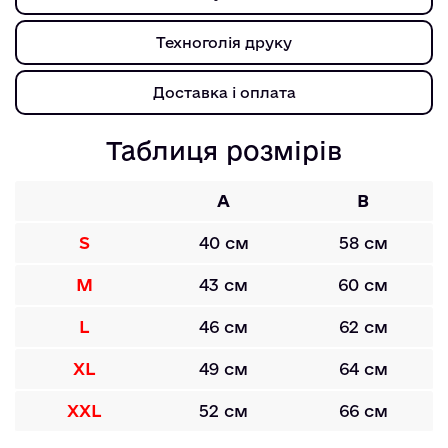
Техноголія друку
Доставка і оплата
Таблиця розмірів
A
B
S
40 см
58 см
M
43 см
60 см
L
46 см
62 см
XL
49 см
64 см
XXL
52 см
66 см