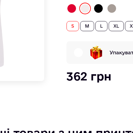
S
M
L
XL
X
Упакува
362 грн
ші товари з цим прин