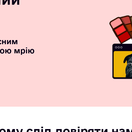
сним
вою мрію
ому слід довіряти на