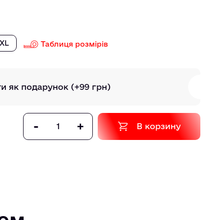
XL
Таблиця розмірів
ти як подарунок
(+99 грн)
-
+
В корзину
том