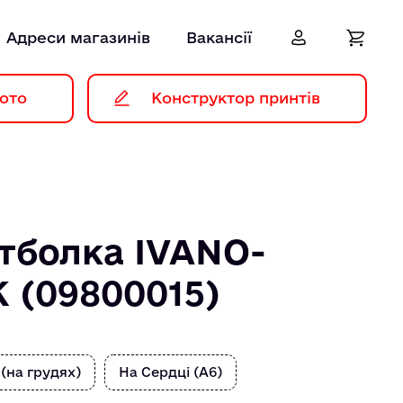
Адреси магазинів
Вакансії
ото
Конструктор принтів
тболка IVANO-
 (09800015)
 (на грудях)
На Сердці (А6)