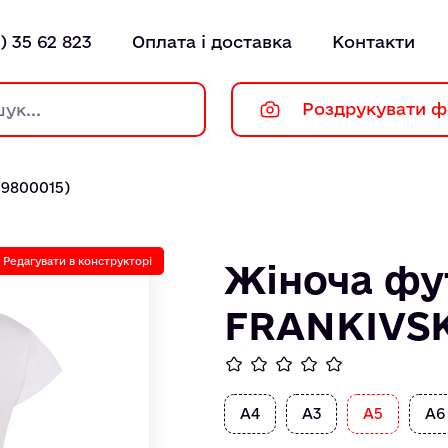
) 35 62 823
Оплата і доставка
Контакти
Роздрукувати ф
9800015)
Редагувати в конструкторі
Жіноча фу
FRANKIVSK
А4
А3
А5
А6