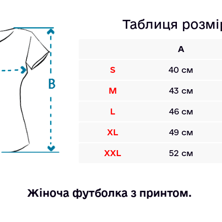
Таблиця розмі
A
S
40 см
M
43 см
L
46 см
XL
49 см
XXL
52 см
Жіноча футболка з принтом. 