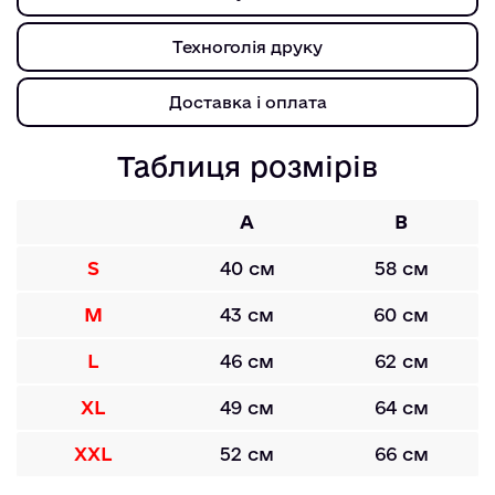
Техноголія друку
Доставка і оплата
Таблиця розмірів
A
B
S
40 см
58 см
M
43 см
60 см
L
46 см
62 см
XL
49 см
64 см
XXL
52 см
66 см