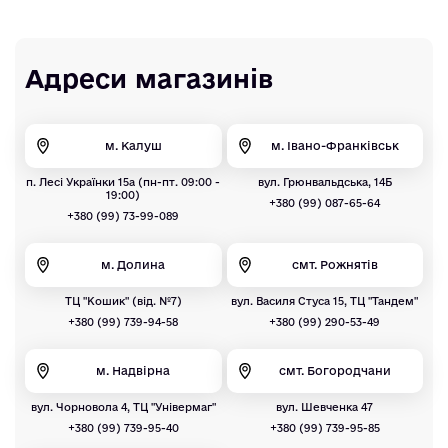
Адреси магазинів
м. Калуш
м. Івано-Франківськ
п. Лесі Українки 15а (пн-пт. 09:00 -
вул. Грюнвальдська, 14Б
19:00)
+380 (99) 087-65-64
+380 (99) 73-99-089
м. Долина
смт. Рожнятів
ТЦ "Кошик" (від. №7)
вул. Василя Стуса 15, ТЦ "Тандем"
+380 (99) 739-94-58
+380 (99) 290-53-49
м. Надвірна
смт. Богородчани
вул. Чорновола 4, ТЦ "Універмаг"
вул. Шевченка 47
+380 (99) 739-95-40
+380 (99) 739-95-85