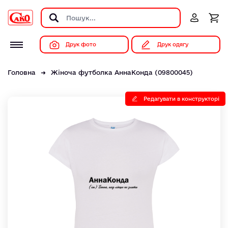
Друк фото
Друк одягу
Головна
Жіноча футболка АннаКонда (09800045)
Редагувати в конструкторі