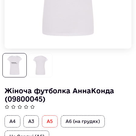
Жіноча футболка АннаКонда
(09800045)
А4
А3
А5
А6 (на грудях)