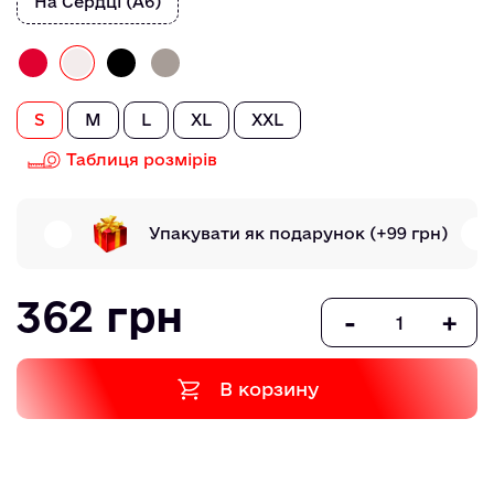
На Сердці (А6)
S
M
L
XL
XXL
Таблиця розмірів
Упакувати як подарунок
(+99 грн)
362 грн
-
+
В корзину