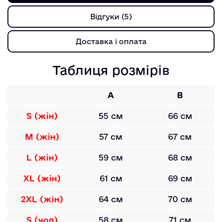
Відгуки (5)
Доставка і оплата
Таблиця розмірів
A
B
S (жін)
55 см
66 см
M (жін)
57 см
67 см
L (жін)
59 см
68 см
XL (жін)
61 см
69 см
2XL (жін)
64 см
70 см
S (чол)
58 см
71 см