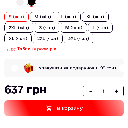
S (жін)
M (жін)
L (жін)
XL (жін)
2XL (жін)
S (чол)
M (чол)
L (чол)
XL (чол)
2XL (чол)
3XL (чол)
Таблиця розмірів
Упакувати як подарунок
(+99 грн)
637 грн
-
+
В корзину