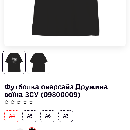
Футболка оверсайз Дружина
воїна ЗСУ (09800009)
A4
А5
А6
А3