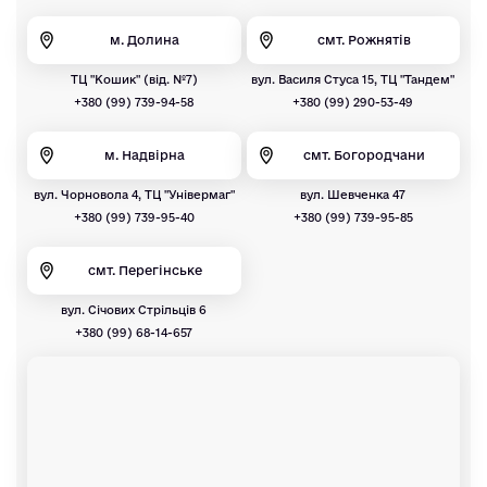
м. Долина
смт. Рожнятів
ТЦ "Кошик" (від. №7)
вул. Василя Стуса 15, ТЦ "Тандем"
+380 (99) 739-94-58
+380 (99) 290-53-49
м. Надвірна
смт. Богородчани
вул. Чорновола 4, ТЦ "Універмаг"
вул. Шевченка 47
+380 (99) 739-95-40
+380 (99) 739-95-85
смт. Перегінське
вул. Січових Стрільців 6
+380 (99) 68-14-657