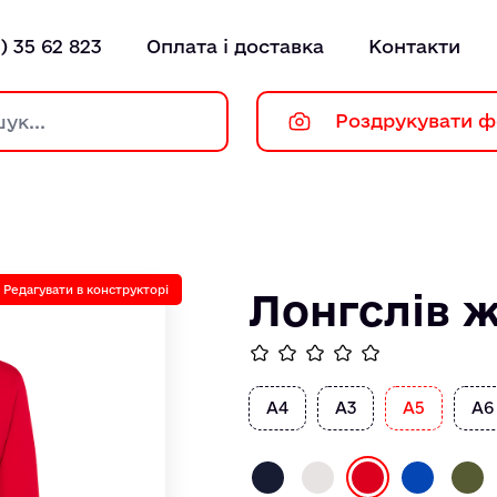
) 35 62 823
Оплата і доставка
Контакти
Роздрукувати ф
Редагувати в конструкторі
Лонгслів 
А4
А3
А5
А6