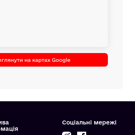
глянути на картах Google
ива
Соціальні мережі
рмація