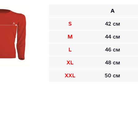
A
S
42 см
M
44 см
L
46 см
XL
48 см
XXL
50 см