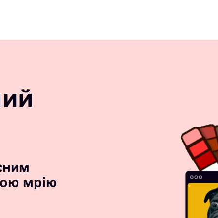
ний
сним
вою мрію