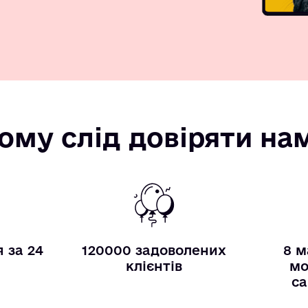
ому слід довіряти на
 за 24
120000 задоволених
8 м
и
клієнтів
мо
са