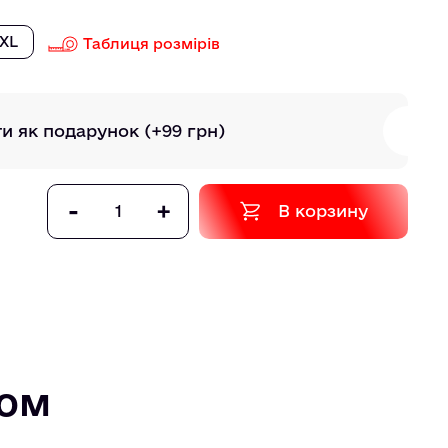
XL
Таблиця розмірів
ти як подарунок
(+99 грн)
-
+
В корзину
том