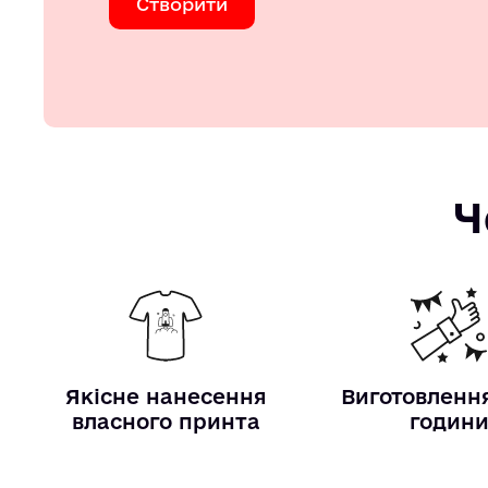
Створити
Ч
Якісне нанесення
Виготовлення
власного принта
годин