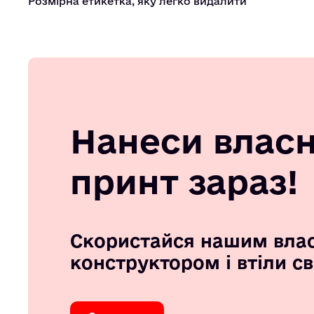
Розмірна етикетка, яку легко видалити
Нанеси влас
принт зараз!
Скористайся нашим вла
конструктором і втіли с