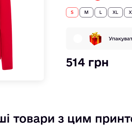
S
M
L
XL
X
Упакува
514 грн
ші товари з цим прин