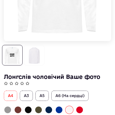
Лонгслів чоловічий Ваше фото
А4
А3
А5
А6 (На сердці)