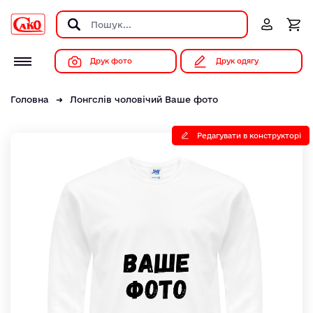
Друк фото
Друк одягу
Головна
Лонгслів чоловічий Ваше фото
Редагувати в конструкторі