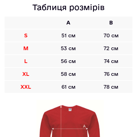
Таблиця розмірів
A
B
S
51 см
70 см
M
53 см
72 см
L
56 см
74 см
XL
58 см
76 см
XXL
61 см
78 см