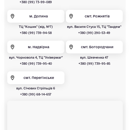
+380 (99) 73-99-089
м. Долина
смт. Рожнятів
ТЦ "Кошик" (від. №7)
вул. Василя Стуса 15, ТЦ "Тандем"
+380 (99) 739-94-58
+380 (99) 290-53-49
м. Надвірна
смт. Богородчани
вул. Чорновола 4, ТЦ "Універмаг"
вул. Шевченка 47
+380 (99) 739-95-40
+380 (99) 739-95-85
смт. Перегінське
вул. Січових Стрільців 6
+380 (99) 68-14-657