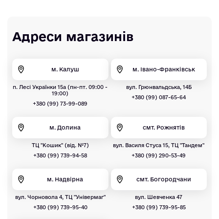
Адреси магазинів
м. Калуш
м. Івано-Франківськ
п. Лесі Українки 15а (пн-пт. 09:00 -
вул. Грюнвальдська, 14Б
19:00)
+380 (99) 087-65-64
+380 (99) 73-99-089
м. Долина
смт. Рожнятів
ТЦ "Кошик" (від. №7)
вул. Василя Стуса 15, ТЦ "Тандем"
+380 (99) 739-94-58
+380 (99) 290-53-49
м. Надвірна
смт. Богородчани
вул. Чорновола 4, ТЦ "Універмаг"
вул. Шевченка 47
+380 (99) 739-95-40
+380 (99) 739-95-85