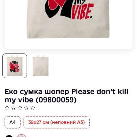
Еко сумка шопер Please don't kill
my vibe (09800059)
A4
39х27 см (неповний А3)