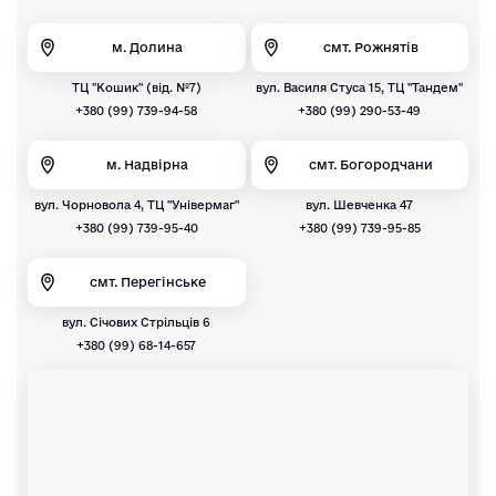
м. Долина
смт. Рожнятів
ТЦ "Кошик" (від. №7)
вул. Василя Стуса 15, ТЦ "Тандем"
+380 (99) 739-94-58
+380 (99) 290-53-49
м. Надвірна
смт. Богородчани
вул. Чорновола 4, ТЦ "Універмаг"
вул. Шевченка 47
+380 (99) 739-95-40
+380 (99) 739-95-85
смт. Перегінське
вул. Січових Стрільців 6
+380 (99) 68-14-657