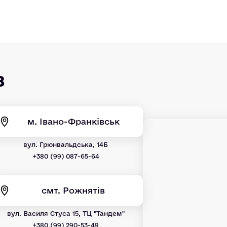
в
м. Івано-Франківськ
вул. Грюнвальдська, 14Б
+380 (99) 087-65-64
смт. Рожнятів
вул. Василя Стуса 15, ТЦ "Тандем"
+380 (99) 290-53-49