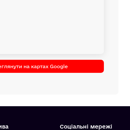
глянути на картах Google
ива
Соціальні мережі