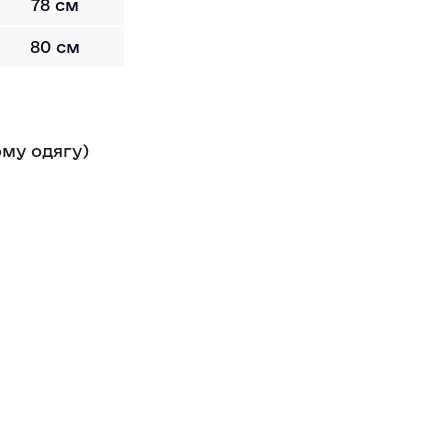
78 см
80 см
ому одягу)