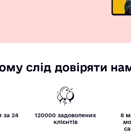
ому слід довіряти на
 за 24
120000 задоволених
8 м
и
клієнтів
мо
са