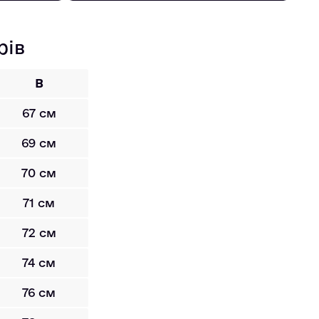
рів
B
67 см
69 см
70 см
71 см
72 см
74 см
76 см