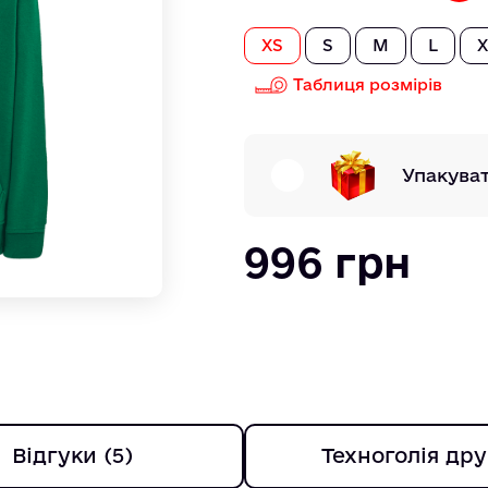
XS
S
M
L
X
Таблиця розмірів
Упакува
996 грн
Відгуки (5)
Техноголія дру