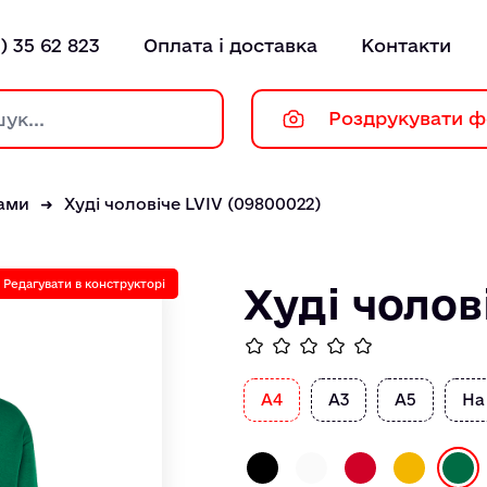
) 35 62 823
Оплата і доставка
Контакти
Роздрукувати ф
тами
Худі чоловіче LVIV (09800022)
Редагувати в конструкторі
Худі чолов
А4
А3
А5
На