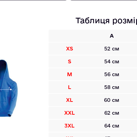
Таблиця розмі
A
XS
52 см
S
54 см
M
56 см
L
58 см
XL
60 см
XXL
62 см
3XL
64 см