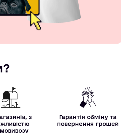
м?
агазинів, з
Гарантія обміну та
жливістю
повернення грошей
мовивозу