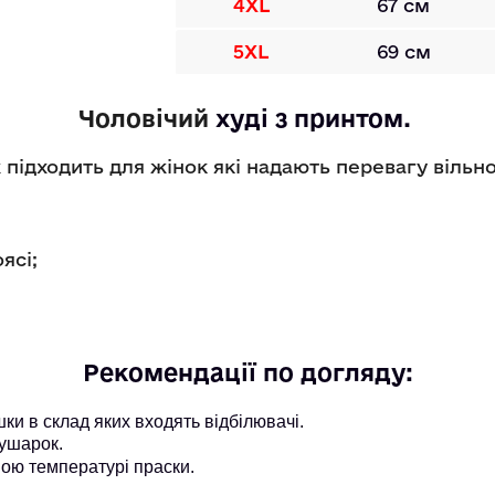
4XL
67 см
5XL
69 см
Чоловічий
худі
 з принтом. 
підходить для жінок які надають перевагу вільн
оясі;
Рекомендації по догляду:
и в склад яких входять відбілювачі.
ушарок.
ою температурі праски.