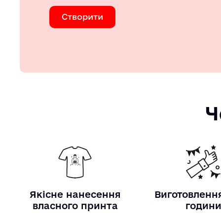
Створити
Ч
Якісне нанесення
Виготовлення
власного принта
годин