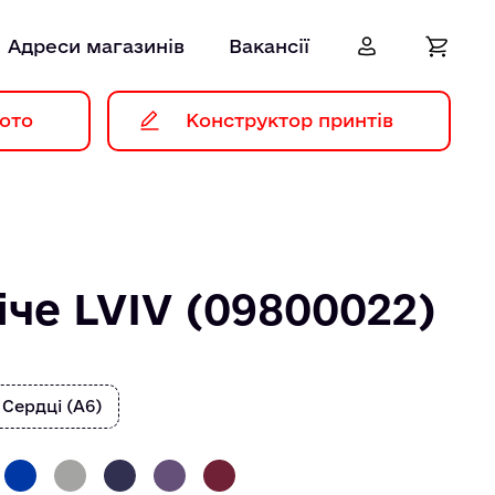
Адреси магазинів
Вакансії
ото
Конструктор принтів
іче LVIV (09800022)
 Сердці (А6)