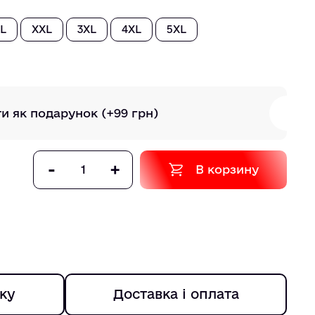
L
XXL
3XL
4XL
5XL
ти як подарунок
(+99 грн)
-
+
В корзину
ку
Доставка і оплата