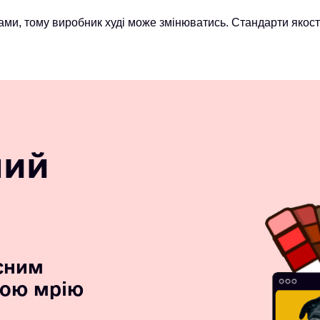
ми, тому виробник худі може змінюватись. Стандарти якост
ний
сним
вою мрію