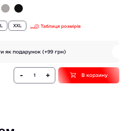
L
XXL
Таблиця розмірів
ти як подарунок
(+99 грн)
-
+
В корзину
том