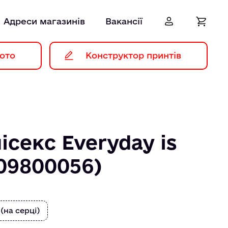
Адреси магазинів
Вакансії
ото
Конструктор принтів
ісекс Everyday is
(09800056)
 (на серці)