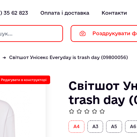
) 35 62 823
Оплата і доставка
Контакти
Роздрукувати ф
Світшот Унісекс Everyday is trash day (09800056)
Редагувати в конструкторі
Світшот Ун
trash day 
А4
А3
А5
А6