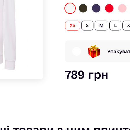
XS
S
M
L
X
Упакува
789 грн
ші товари з цим прин