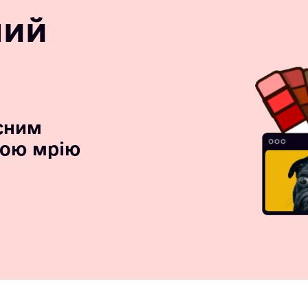
ний
сним
вою мрію