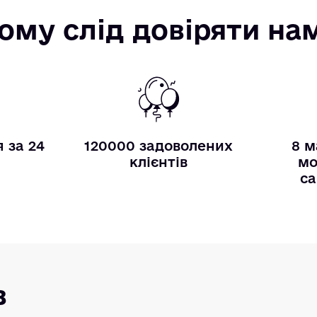
ому слід довіряти на
 за 24
120000 задоволених
8 м
и
клієнтів
мо
са
в