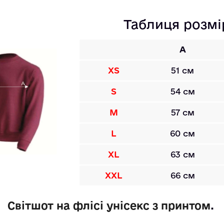
Таблиця розмі
A
XS
51 см
S
54 см
M
57 см
L
60 см
XL
63 см
XXL
66 см
Світшот на флісі унісекс з принтом
. 