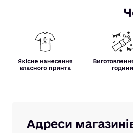
Ч
Якісне нанесення
Виготовлення
власного принта
годин
Адреси магазині