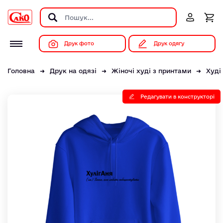
Друк фото
Друк одягу
Головна
Друк на одязі
Жіночі худі з принтами
Худі
Редагувати в конструкторі