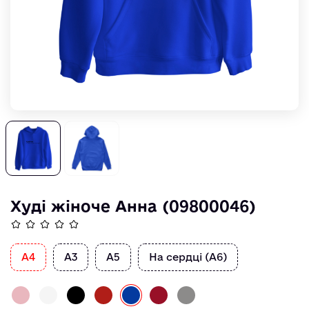
Худі жіноче Анна (09800046)
А4
А3
А5
На сердці (А6)