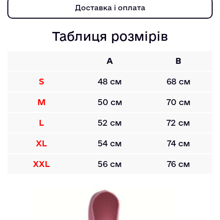
Доставка і оплата
Таблиця розмірів
A
B
S
48 см
68 см
M
50 см
70 см
L
52 см
72 см
XL
54 см
74 см
XXL
56 см
76 см