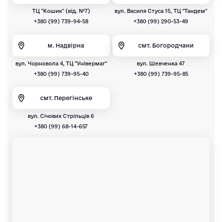
ТЦ "Кошик" (від. №7)
вул. Василя Стуса 15, ТЦ "Тандем"
+380 (99) 739-94-58
+380 (99) 290-53-49
м. Надвірна
смт. Богородчани
вул. Чорновола 4, ТЦ "Універмаг"
вул. Шевченка 47
+380 (99) 739-95-40
+380 (99) 739-95-85
смт. Перегінське
вул. Січових Стрільців 6
+380 (99) 68-14-657