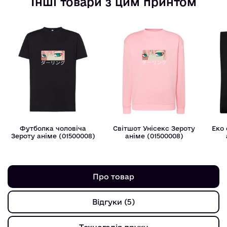
Інші товари з цим принтом
Футболка чоловіча
Світшот Унісекс Зероту
Еко
Зероту аніме (01500008)
аніме (01500008)
Про товар
Відгуки (5)