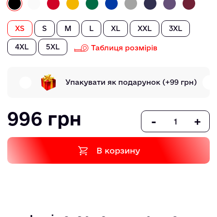
XS
S
M
L
XL
XXL
3XL
4XL
5XL
Таблиця розмірів
Упакувати як подарунок
(+99 грн)
996 грн
-
+
В корзину