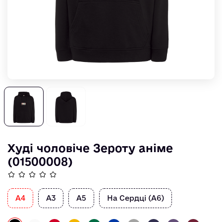
Худі чоловіче Зероту аніме
(01500008)
А4
А3
А5
На Сердці (А6)