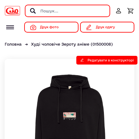
Друк фото
Друк одягу
Головна
Худі чоловіче Зероту аніме (01500008)
Редагувати в конструкторі