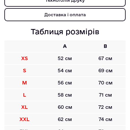
Техноголія друку
Доставка і оплата
Таблиця розмірів
A
B
XS
52 см
67 см
S
54 см
69 см
M
56 см
70 см
L
58 см
71 см
XL
60 см
72 см
XXL
62 см
74 см