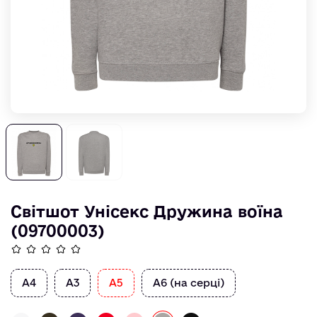
Світшот Унісекс Дружина воїна
(09700003)
А4
А3
А5
А6 (на серці)