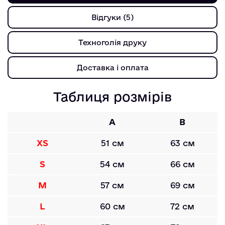
Відгуки (5)
Техноголія друку
Доставка і оплата
Таблиця розмірів
A
B
XS
51 см
63 см
S
54 см
66 см
M
57 см
69 см
L
60 см
72 см