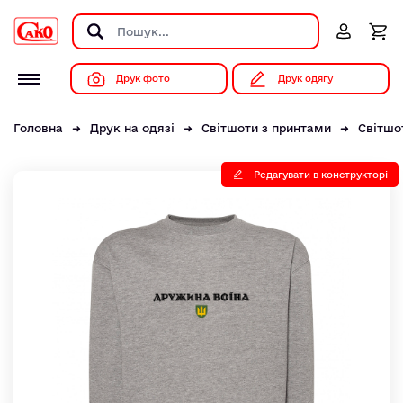
Друк фото
Друк одягу
Головна
Друк на одязі
Світшоти з принтами
Світшо
Редагувати в конструкторі