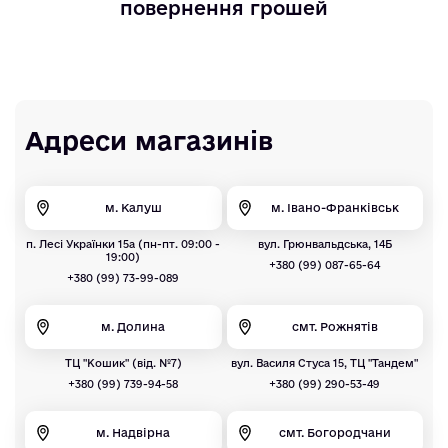
повернення грошей
Адреси магазинів
м. Калуш
м. Івано-Франківськ
п. Лесі Українки 15а (пн-пт. 09:00 -
вул. Грюнвальдська, 14Б
19:00)
+380 (99) 087-65-64
+380 (99) 73-99-089
м. Долина
смт. Рожнятів
ТЦ "Кошик" (від. №7)
вул. Василя Стуса 15, ТЦ "Тандем"
+380 (99) 739-94-58
+380 (99) 290-53-49
м. Надвірна
смт. Богородчани