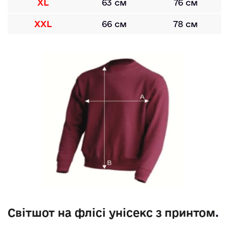
XL
63 см
76 см
XXL
66 см
78 см
Світшот на флісі унісекс з принтом
. 