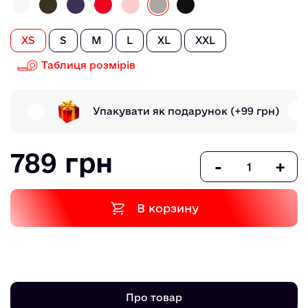
XS
S
M
L
XL
XXL
Таблиця розмірів
Упакувати як подарунок
(+99 грн)
789 грн
-
+
В корзину
Про товар