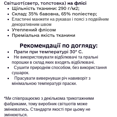
Світшот(светр, толстовка)
на флісі
Щільність тканини: 290 г/м2;
Склад: 35% бавовна, 65% поліестер;
Еластичні манжети на рукавах і поясі з подвійним
декоративним швом
Утеплений флісом
Преміальна якість тканини
Рекомендації по догляду:
Прати при температурі 30° С.
Не використовувати відбілювачі та пральні
порошки в склад яких входять відбілювачі.
Сушити природнім способом, без використання
сушарок.
Прасувати вивернувши річ навиворіт з
мінімальною температурі праски.
*Ми співпрацюємо з декількома трикотажними
фабриками, тому виробник світшотів може
змінюватись. Стандарти якості при цьому не
змінюються.