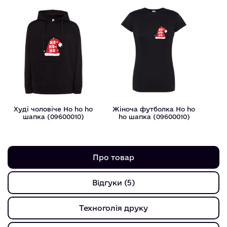
Худі чоловіче Ho ho ho
Жіноча футболка Ho ho
шапка (09600010)
ho шапка (09600010)
Про товар
Відгуки (5)
Техноголія друку