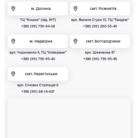
м. Долина
смт. Рожнятів
ТЦ "Кошик" (від. №7)
вул. Василя Стуса 15, ТЦ "Тандем"
+380 (99) 739-94-58
+380 (99) 290-53-49
м. Надвірна
смт. Богородчани
вул. Чорновола 4, ТЦ "Універмаг"
вул. Шевченка 47
+380 (99) 739-95-40
+380 (99) 739-95-85
смт. Перегінське
вул. Січових Стрільців 6
+380 (99) 68-14-657