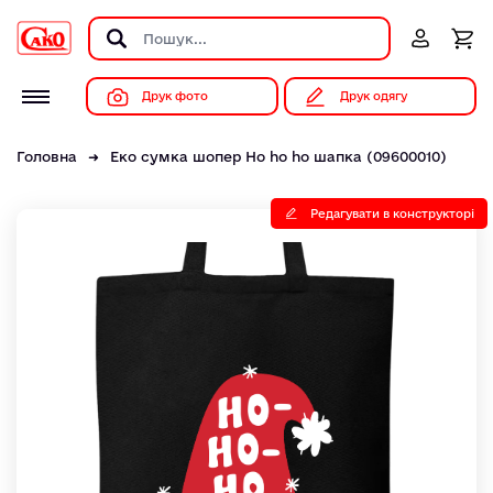
Друк фото
Друк одягу
Головна
Еко сумка шопер Ho ho ho шапка (09600010)
Редагувати в конструкторі