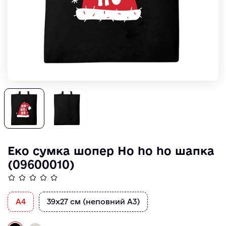
Еко сумка шопер Ho ho ho шапка
(09600010)
A4
39х27 см (неповний А3)