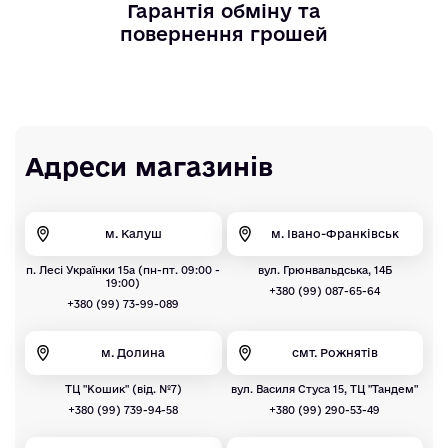
Гарантія обміну та
повернення грошей
Адреси магазинів
м. Калуш
м. Івано-Франківськ
п. Лесі Українки 15а (пн-пт. 09:00 -
вул. Грюнвальдська, 14Б
19:00)
+380 (99) 087-65-64
+380 (99) 73-99-089
м. Долина
смт. Рожнятів
ТЦ "Кошик" (від. №7)
вул. Василя Стуса 15, ТЦ "Тандем"
+380 (99) 739-94-58
+380 (99) 290-53-49