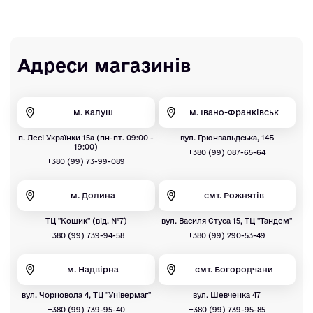
Адреси магазинів
м. Калуш
м. Івано-Франківськ
п. Лесі Українки 15а (пн-пт. 09:00 -
вул. Грюнвальдська, 14Б
19:00)
+380 (99) 087-65-64
+380 (99) 73-99-089
м. Долина
смт. Рожнятів
ТЦ "Кошик" (від. №7)
вул. Василя Стуса 15, ТЦ "Тандем"
+380 (99) 739-94-58
+380 (99) 290-53-49
м. Надвірна
смт. Богородчани
вул. Чорновола 4, ТЦ "Універмаг"
вул. Шевченка 47
+380 (99) 739-95-40
+380 (99) 739-95-85