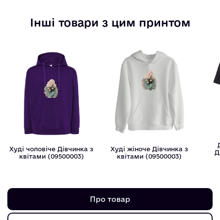
Інші товари з цим принтом
Худі чоловіче Дівчинка з
Худі жіноче Дівчинка з
Д
квітами (09500003)
квітами (09500003)
Про товар