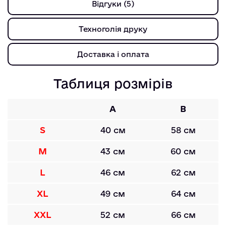
Відгуки (5)
Техноголія друку
Доставка і оплата
Таблиця розмірів
A
B
S
40 см
58 см
M
43 см
60 см
L
46 см
62 см
XL
49 см
64 см
XXL
52 см
66 см