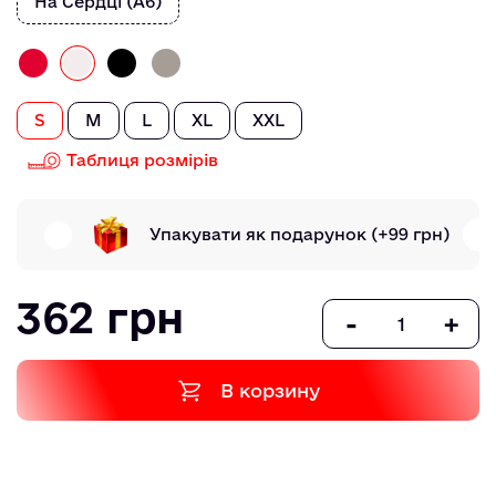
На Сердці (А6)
S
M
L
XL
XXL
Таблиця розмірів
Упакувати як подарунок
(+99 грн)
362 грн
-
+
В корзину