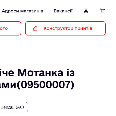
Адреси магазинів
Вакансії
ото
Конструктор принтів
іче Мотанка із
ми(09500007)
 Сердці (А6)