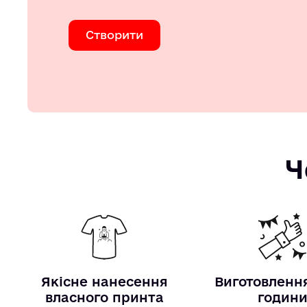
Створити
Ч
Якісне нанесення
Виготовлення
власного принта
годин