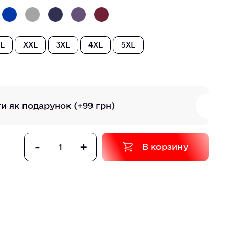
L
XXL
3XL
4XL
5XL
ти як подарунок
(+99 грн)
-
+
В корзину