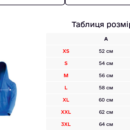
Таблиця розмі
A
XS
52 см
S
54 см
M
56 см
L
58 см
XL
60 см
XXL
62 см
3XL
64 см