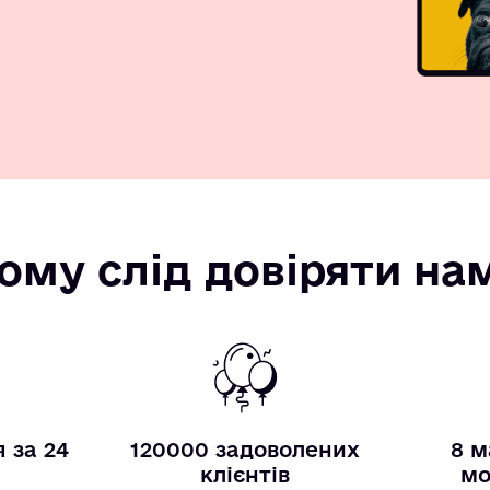
ому слід довіряти на
 за 24
120000 задоволених
8 м
и
клієнтів
мо