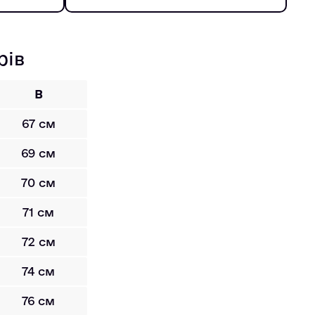
рів
B
67 см
69 см
70 см
71 см
72 см
74 см
76 см