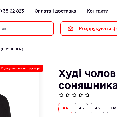
) 35 62 823
Оплата і доставка
Контакти
Роздрукувати ф
и(09500007)
Редагувати в конструкторі
Худі чолов
соняшника
А4
А3
А5
На