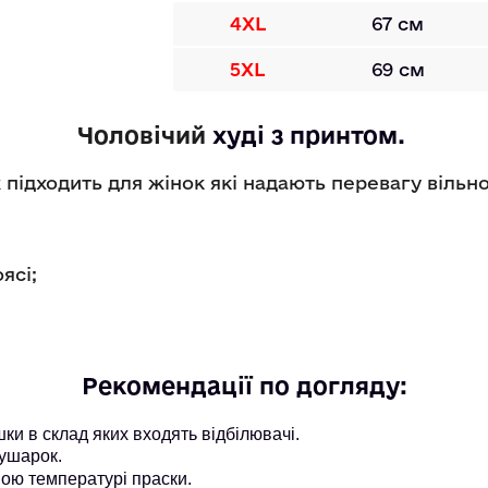
4XL
67 см
5XL
69 см
Чоловічий
худі
 з принтом. 
підходить для жінок які надають перевагу вільн
оясі;
Рекомендації по догляду:
и в склад яких входять відбілювачі.
ушарок.
ою температурі праски.