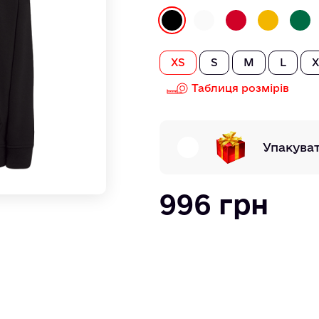
XS
S
M
L
X
Таблиця розмірів
Упакува
996 грн