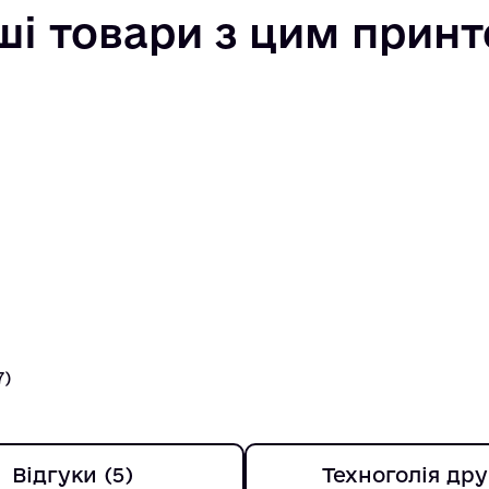
ші товари з цим прин
7)
Відгуки (5)
Техноголія дру