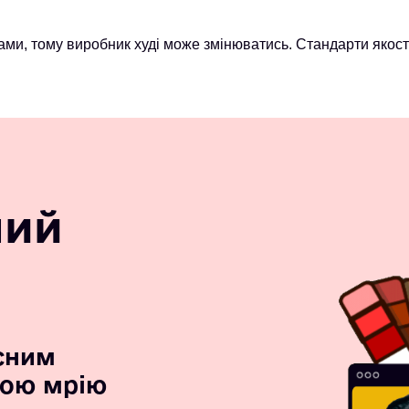
ми, тому виробник худі може змінюватись. Стандарти якост
ний
сним
вою мрію