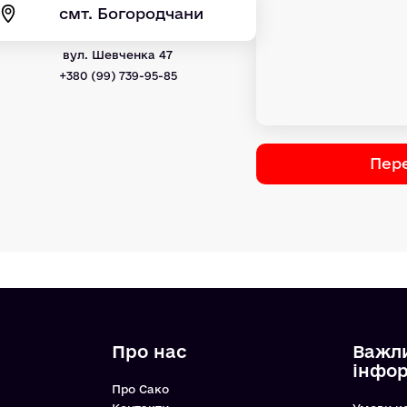
смт. Богородчани
вул. Шевченка 47
+380 (99) 739-95-85
Пере
Про нас
Важл
інфо
Про Сако