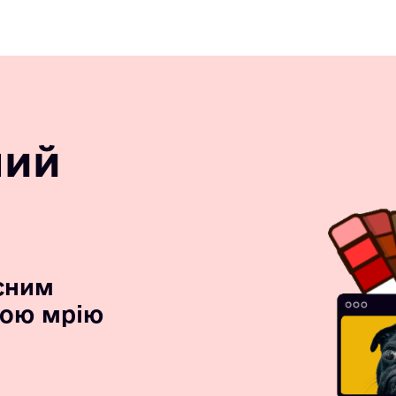
ний
сним
вою мрію