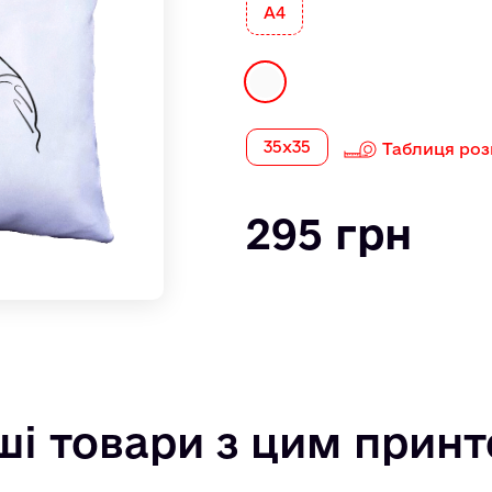
А4
35х35
Таблиця роз
295 грн
ші товари з цим прин