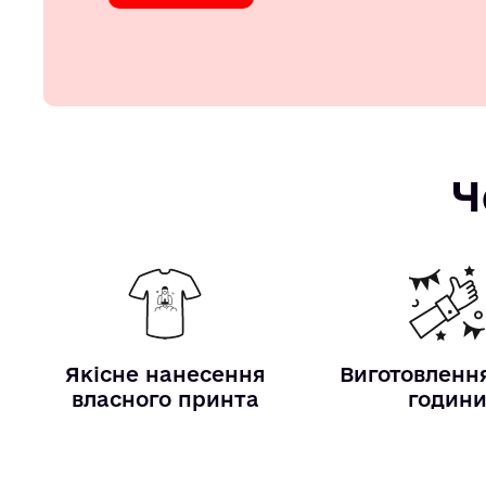
Ч
Якісне нанесення
Виготовлення
власного принта
годин