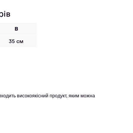
рів
B
35 см
ходить високоякісний продукт, яким можна