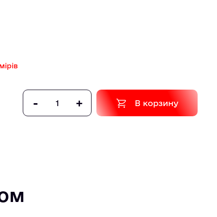
мірів
-
+
В корзину
том