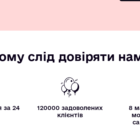
ому слід довіряти на
 за 24
120000 задоволених
8 м
и
клієнтів
мо
са