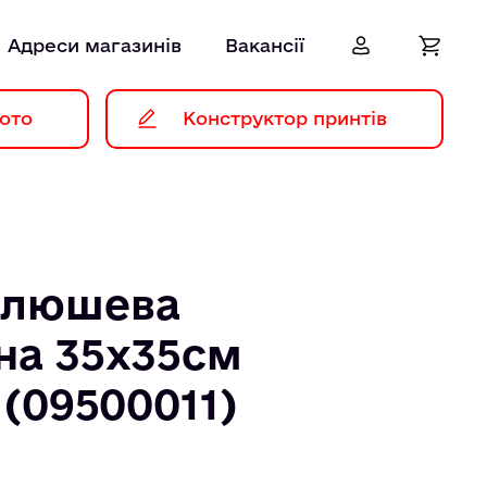
Адреси магазинів
Вакансії
ото
Конструктор принтів
плюшева
на 35х35см
(09500011)