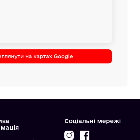
глянути на картах Google
ива
Соціальні мережі
рмація