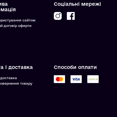
ива
Соціальні мережі
рмація
ористування сайтом
ий договір оферти
а і доставка
Способи оплати
 доставка
повернення товару