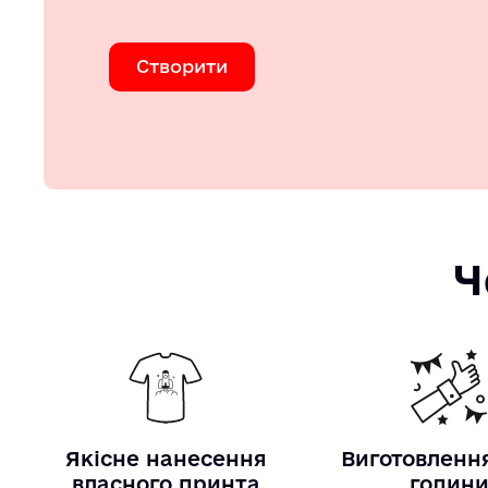
Створити
Ч
Якісне нанесення
Виготовлення
власного принта
годин