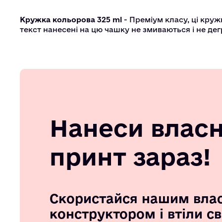
Кружка кольорова 325 ml
- Преміум класу, ці круж
текст нанесені на цю чашку не змиваються і не де
Нанеси влас
принт зараз!
Скористайся нашим вла
конструктором і втіли с