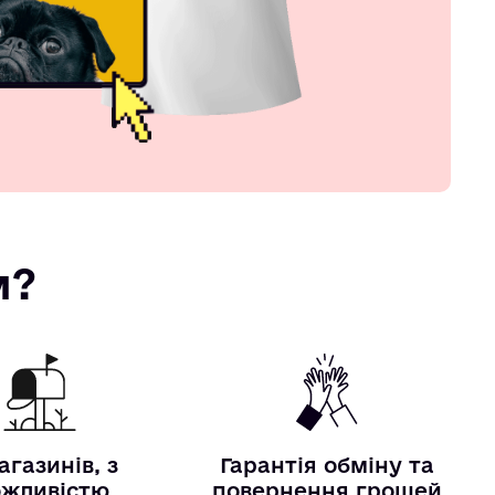
м?
агазинів, з
Гарантія обміну та
жливістю
повернення грошей