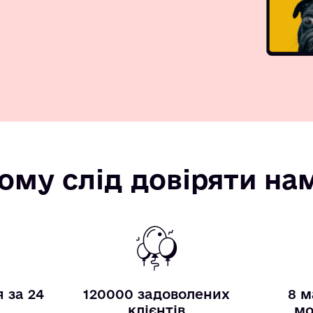
ому слід довіряти на
 за 24
120000 задоволених
8 м
и
клієнтів
мо