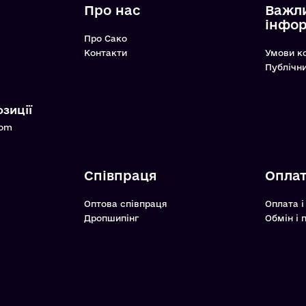
Про нас
Важл
інфо
Про Сако
Контакти
Умови к
Публічн
зиції
com
Співпраця
Оплат
Оптова співпраця
Оплата і
Дропшипінг
Обмін і 