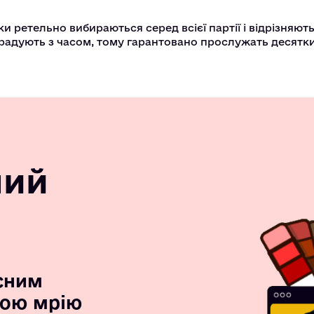
ки ретельно вибираються серед всієї партії і відрізняют
градують з часом, тому гарантовано прослужать десятки
ний
сним
вою мрію