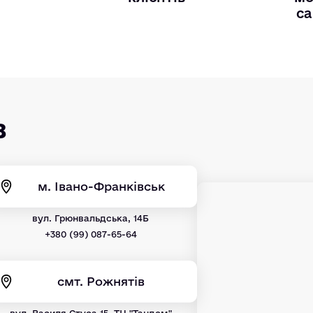
са
в
м. Івано-Франківськ
вул. Грюнвальдська, 14Б
+380 (99) 087-65-64
смт. Рожнятів
вул. Василя Стуса 15, ТЦ "Тандем"