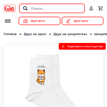
Друк фото
Друк одягу
Головна
Друк на одязі
Друк на шкарпетках
Шкарпет
Редагувати в конструкторі