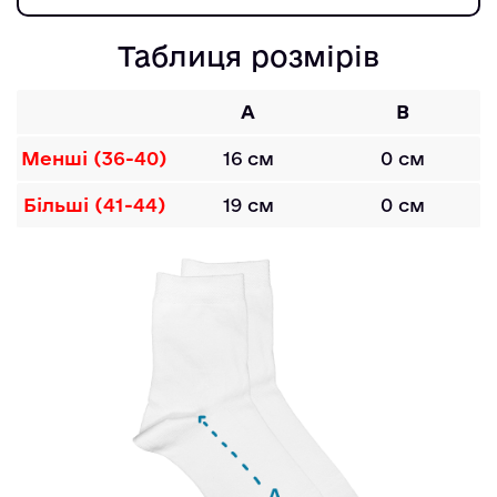
Таблиця розмірів
A
B
Менші (36-40)
16 см
0 см
Більші (41-44)
19 см
0 см