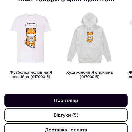
Футболка чоловіча Я
Худі жіноче Я спокiйна
Ж
спокiйна (01700013)
(01700013)
с
Про товар
Відгуки (5)
Доставка і оплата