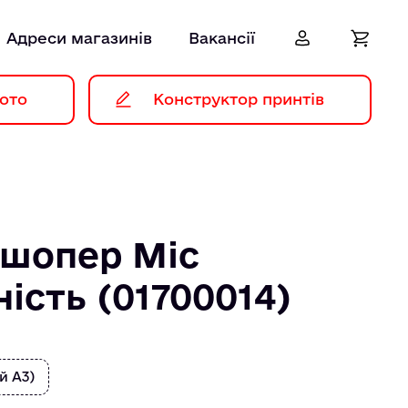
Адреси магазинів
Вакансії
ото
Конструктор принтів
 шопер Мiс
iсть (01700014)
й А3)