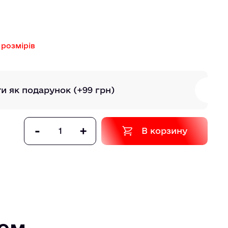
 розмірів
ти як подарунок
(+99 грн)
-
+
В корзину
том