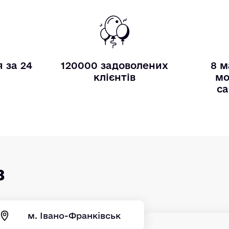
 за 24
120000 задоволених
8 м
и
клієнтів
мо
са
в
м. Івано-Франківськ