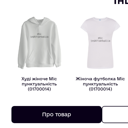
Худі жіноче Мiс
Жіноча футболка Мiс
пунктуальнiсть
пунктуальнiсть
(01700014)
(01700014)
Про товар