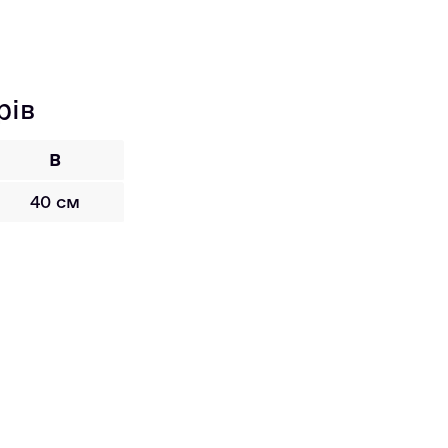
рів
B
40 см