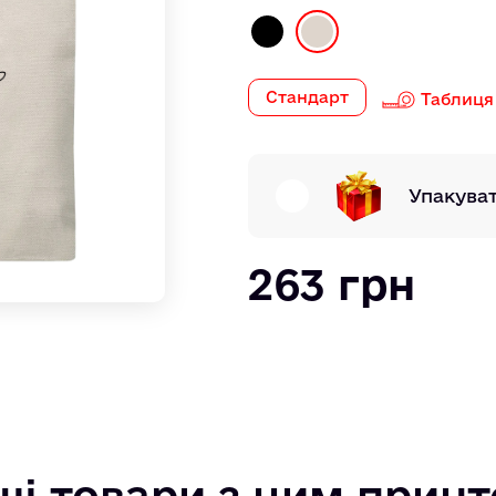
Стандарт
Таблиця
Упакува
263 грн
ші товари з цим прин