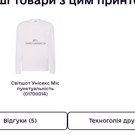
Світшот Унісекс Мiс
пунктуальнiсть
(01700014)
Відгуки (5)
Техноголія дру