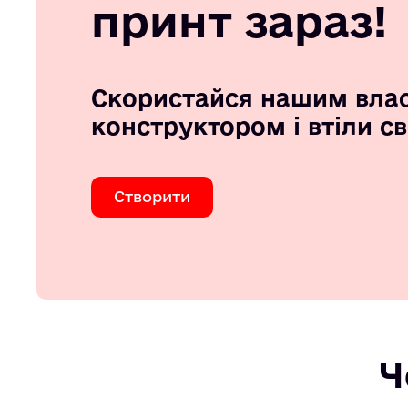
принт зараз!
Скористайся нашим вла
конструктором і втіли с
Створити
Ч