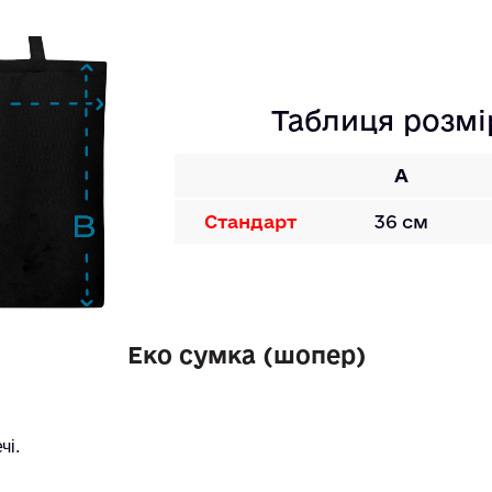
Таблиця розмі
A
Стандарт
36 см
Еко сумка (шопер)
чі.