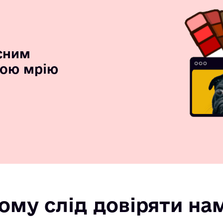
сним
вою мрію
ому слід довіряти на