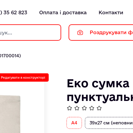
) 35 62 823
Оплата і доставка
Контакти
Роздрукувати ф
01700014)
Редагувати в конструкторі
Еко сумка
пунктуальн
A4
39х27 см (неповни