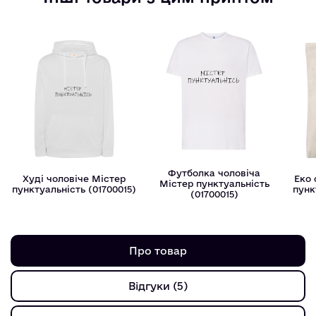
Футболка чоловіча
Худі чоловіче Мiстер
Еко
Мiстер пунктуальнiсть
пунктуальнiсть (01700015)
пунк
(01700015)
Про товар
Відгуки (5)