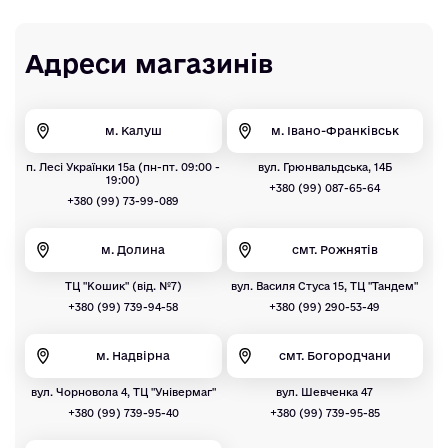
Адреси магазинів
м. Калуш
м. Івано-Франківськ
п. Лесі Українки 15а (пн-пт. 09:00 -
вул. Грюнвальдська, 14Б
19:00)
+380 (99) 087-65-64
+380 (99) 73-99-089
м. Долина
смт. Рожнятів
ТЦ "Кошик" (від. №7)
вул. Василя Стуса 15, ТЦ "Тандем"
+380 (99) 739-94-58
+380 (99) 290-53-49
м. Надвірна
смт. Богородчани
вул. Чорновола 4, ТЦ "Універмаг"
вул. Шевченка 47
+380 (99) 739-95-40
+380 (99) 739-95-85