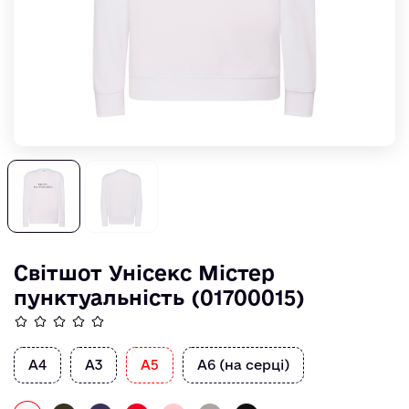
Світшот Унісекс Мiстер
пунктуальнiсть (01700015)
А4
А3
А5
А6 (на серці)