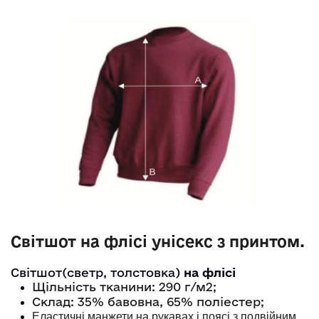
Світшот на флісі унісекс з принтом
. 
Світшот(светр, толстовка)
на флісі
Щільність тканини: 290 г/м2;
Склад: 35% бавовна, 65% поліестер;
Еластичні манжети на рукавах і поясі з подвійним