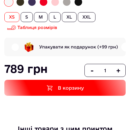
XS
S
M
L
XL
XXL
Таблиця розмірів
Упакувати як подарунок
(+99 грн)
789 грн
-
+
В корзину
Інші товари з цим принтом