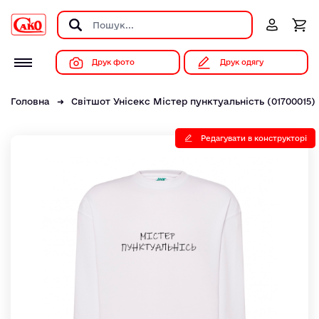
Друк фото
Друк одягу
Головна
Світшот Унісекс Мiстер пунктуальнiсть (01700015)
Редагувати в конструкторі