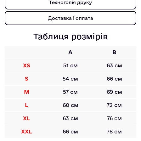
Техноголія друку
Доставка і оплата
Таблиця розмірів
A
B
XS
51 см
63 см
S
54 см
66 см
M
57 см
69 см
L
60 см
72 см
XL
63 см
76 см
XXL
66 см
78 см