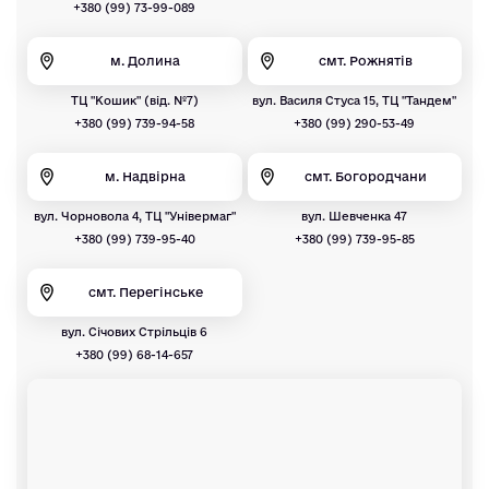
+380 (99) 73-99-089
м. Долина
смт. Рожнятів
ТЦ "Кошик" (від. №7)
вул. Василя Стуса 15, ТЦ "Тандем"
+380 (99) 739-94-58
+380 (99) 290-53-49
м. Надвірна
смт. Богородчани
вул. Чорновола 4, ТЦ "Універмаг"
вул. Шевченка 47
+380 (99) 739-95-40
+380 (99) 739-95-85
смт. Перегінське
вул. Січових Стрільців 6
+380 (99) 68-14-657