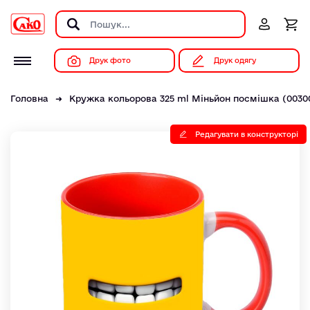
Друк фото
Друк одягу
Головна
Кружка кольорова 325 ml Міньйон посмішка (0030
Редагувати в конструкторі