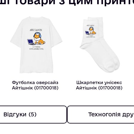
Футболка оверсайз
Шкарпетки унісекс
Айтiшнiк (01700018)
Айтiшнiк (01700018)
Відгуки (5)
Техноголія дру