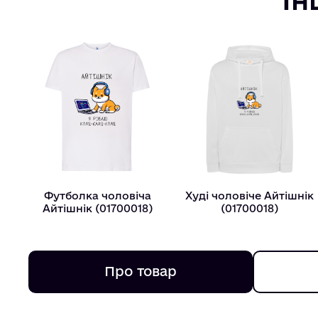
Футболка чоловіча
Худі чоловіче Айтiшнiк
Айтiшнiк (01700018)
(01700018)
Про товар