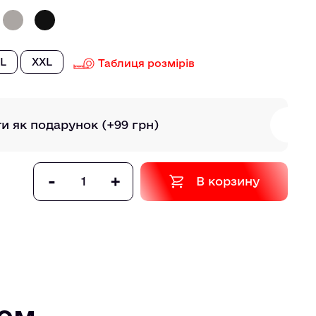
L
XXL
Таблиця розмірів
ти як подарунок
(+99 грн)
-
+
В корзину
том