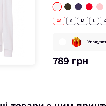
XS
S
M
L
X
Упакува
789 грн
ші товари з цим прин