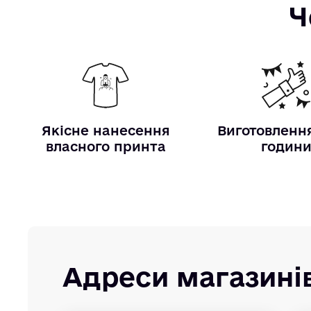
Ч
Якісне нанесення
Виготовлення
власного принта
годин
Адреси магазині