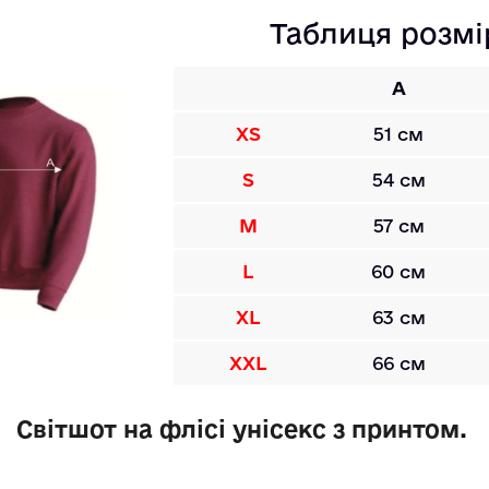
Таблиця розмі
A
XS
51 см
S
54 см
M
57 см
L
60 см
XL
63 см
XXL
66 см
Світшот на флісі унісекс з принтом
. 