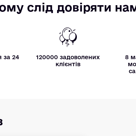
ому слід довіряти на
 за 24
120000 задоволених
8 м
и
клієнтів
мо
са
в