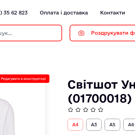
) 35 62 823
Оплата і доставка
Контакти
Роздрукувати ф
Редагувати в конструкторі
Світшот Ун
(01700018)
А4
А3
А5
А6