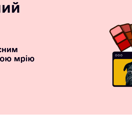
ний
сним
вою мрію