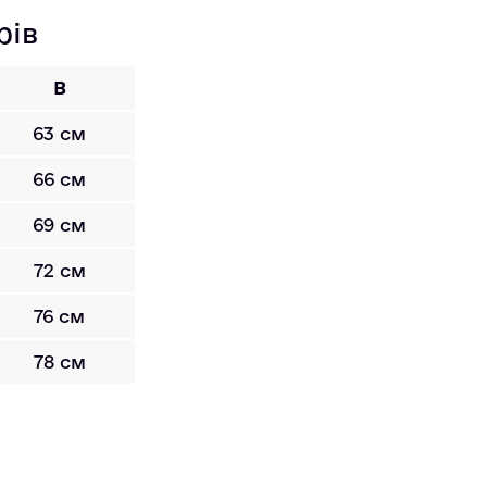
рів
B
63 см
66 см
69 см
72 см
76 см
78 см